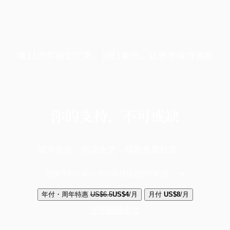
端11周年限定优惠，1周1美元，让思考保持清爽
你的支持，不可或缺
成为会员，阅读全文，领取专属权益
选择守护方案 + 华尔街日报或纽约时报
年付・周年特惠
US$6.5
US$4
/月
月付
US$8
/月
立即解锁全文