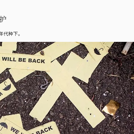
护
0年代种下。