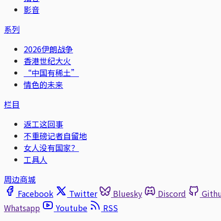
影音
系列
2026伊朗战争
香港世纪大火
“中国有稀土”
情色的未来
栏目
返工这回事
不重磅记者自留地
女人没有国家？
工具人
周边商城
Facebook
Twitter
Bluesky
Discord
Gith
Whatsapp
Youtube
RSS