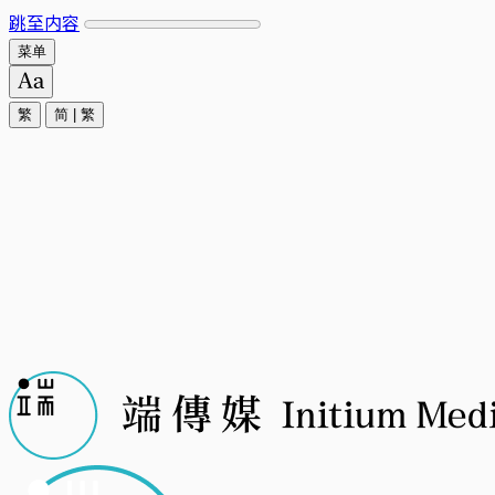
跳至内容
菜单
繁
简
|
繁