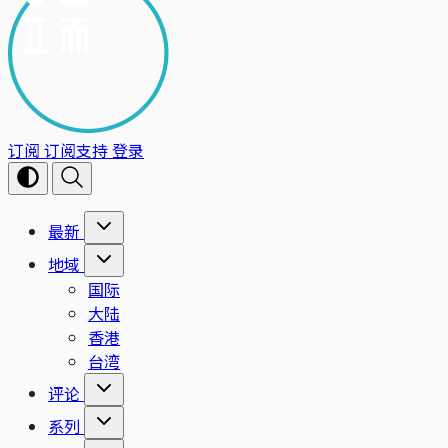
订阅
订阅支持
登录
最新
地域
国际
大陆
香港
台湾
评论
系列