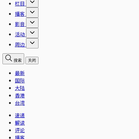
栏目
播客
影音
活动
周边
搜索
关闭
最新
国际
大陆
香港
台湾
速递
解读
评论
播客