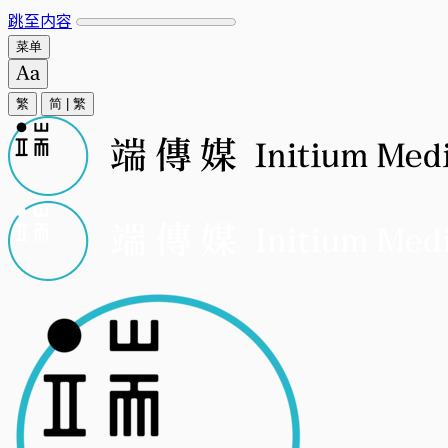
跳至内容
菜单
繁
简
|
繁