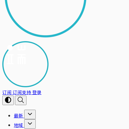
订阅
订阅支持
登录
最新
地域