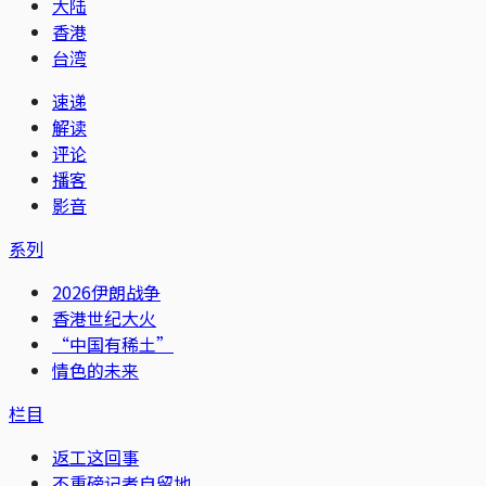
大陆
香港
台湾
速递
解读
评论
播客
影音
系列
2026伊朗战争
香港世纪大火
“中国有稀土”
情色的未来
栏目
返工这回事
不重磅记者自留地