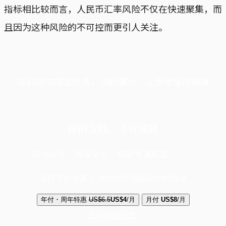
指标相比较而言，人民币汇率风险不仅在快速聚集，而
且因为这种风险的不可控而更引人关注。
端11周年限定优惠，1周1美元，让思考保持清爽
你的支持，不可或缺
成为会员，阅读全文，领取专属权益
选择守护方案 + 华尔街日报或纽约时报
年付・周年特惠
US$6.5
US$4
/月
月付
US$8
/月
立即解锁全文