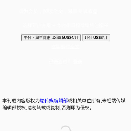
成为会员，阅读全文，领取专属权益
选择守护方案 + 华尔街日报或纽约时报
年付・周年特惠
US$6.5
US$4
/月
月付
US$8
/月
立即解锁全文
已是会员？
登录
本刊载内容版权为
端传媒编辑部
或相关单位所有,未经端传媒
编辑部授权,请勿转载或复制,否则即为侵权。