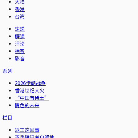
大陆
香港
台湾
速递
解读
评论
播客
影音
系列
2026伊朗战争
香港世纪大火
“中国有稀土”
情色的未来
栏目
返工这回事
不重磅记者自留地