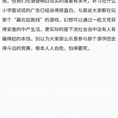
夜。但我们也清楚明白现实的落差有多大，补习社什么
小学面试班的广告已经说得很直白。与其说大家都在玩
那个“赢在起跑线”的游戏，幻想可以通过一纸文凭获
得安逸的中产生活，更实际的是下流社会当中没有人有
输得起的本钱。别以为大家那么乐意参与那个游学团去
得斗远的竞赛，根本人人自危，怕得要死。
端11周年限定优惠，1周1美元，让思考保持清爽
你的支持，不可或缺