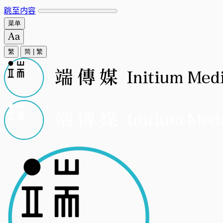
跳至内容
菜单
繁
简
|
繁