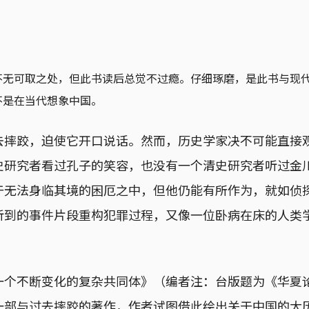
不无可取之处，但此书读后总觉不过瘾。仔细琢磨，是此书与现
不是在当代想象中国。
去摔跤，迫使它开口说话。然而，历史学家决不可能直接
史研究者看过孔子的笑容，也没有一个清史研究者听过金
于无法身临其境的困厄之中，但他仍能有所作为，就如侦
听到的事件片段重构犯罪过程，又像一位卧病在床的人类
一个不断变化的复杂共同体》（编者注：台版题为《华夏
一部与过去摔跤的著作，作者试图借此绘出关于中国的大