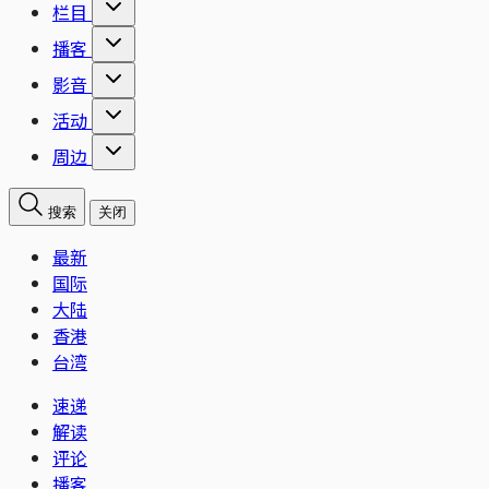
栏目
播客
影音
活动
周边
搜索
关闭
最新
国际
大陆
香港
台湾
速递
解读
评论
播客