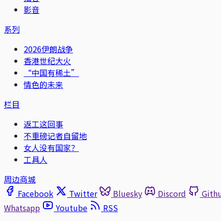
影音
系列
2026伊朗战争
香港世纪大火
“中国有稀土”
情色的未来
栏目
返工这回事
不重磅记者自留地
女人没有国家？
工具人
周边商城
Facebook
Twitter
Bluesky
Discord
Gith
Whatsapp
Youtube
RSS