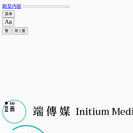
跳至内容
菜单
繁
简
|
繁