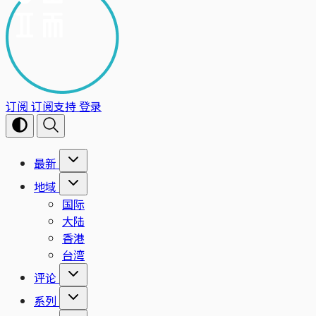
订阅
订阅支持
登录
最新
地域
国际
大陆
香港
台湾
评论
系列