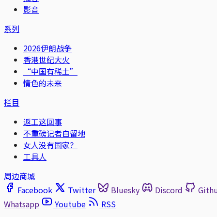
影音
系列
2026伊朗战争
香港世纪大火
“中国有稀土”
情色的未来
栏目
返工这回事
不重磅记者自留地
女人没有国家？
工具人
周边商城
Facebook
Twitter
Bluesky
Discord
Gith
Whatsapp
Youtube
RSS