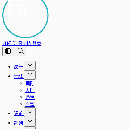
订阅
订阅支持
登录
最新
地域
国际
大陆
香港
台湾
评论
系列