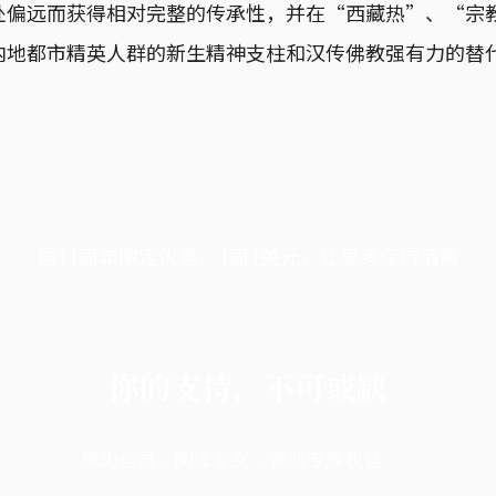
处偏远而获得相对完整的传承性，并在“西藏热”、“宗
内地都市精英人群的新生精神支柱和汉传佛教强有力的替
端11周年限定优惠，1周1美元，让思考保持清爽
你的支持，不可或缺
成为会员，阅读全文，领取专属权益