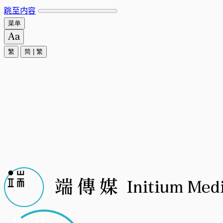
跳至内容
菜单
繁
简
|
繁