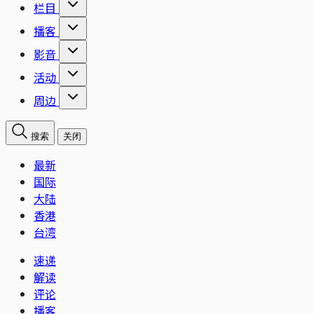
栏目
播客
影音
活动
周边
搜索
关闭
最新
国际
大陆
香港
台湾
速递
解读
评论
播客