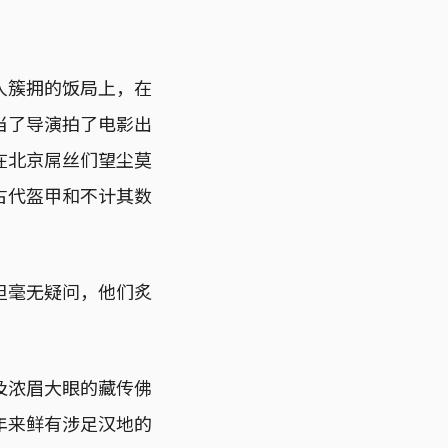
人簇拥的饭局上，在
当了导演拍了电影出
在北京屌丝们望尘莫
古代盔甲和不计其数
但毫无疑问，他们炙
及浓眉大眼的藏传佛
年来鲜有涉足汉地的