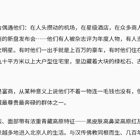
合偶遇他们：在人头攒动的机场，在星级酒店，在众多商
商的新盘发布会……他们有人被杂志评为年度人物，有人
女明星。有时他们一出手就是上百万的豪车，有时他们住
九十平方米以上大户型住宅里，里边藏着大块的绿松石、
是富商，从某种意义上说他们不着一物连一毛钱也没有，
城最尊贵最奔碌的群体之一。
裟、面部带有浓重青藏高原特征——黑皮肤高鼻梁高原红
来越多地进入北京人的生活。与汉传佛教同根而生、几百