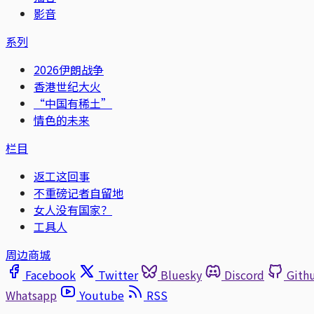
影音
系列
2026伊朗战争
香港世纪大火
“中国有稀土”
情色的未来
栏目
返工这回事
不重磅记者自留地
女人没有国家？
工具人
周边商城
Facebook
Twitter
Bluesky
Discord
Gith
Whatsapp
Youtube
RSS