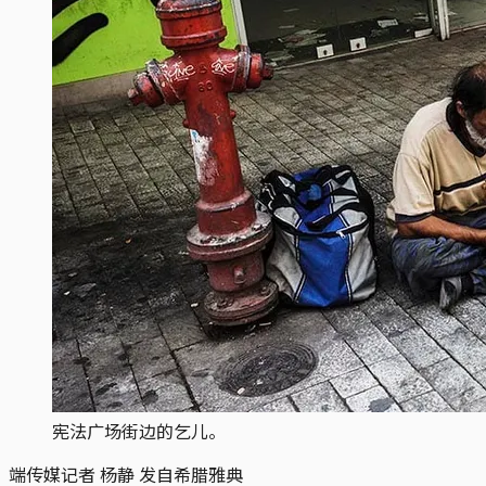
宪法广场街边的乞儿。
端传媒记者 杨静 发自希腊雅典