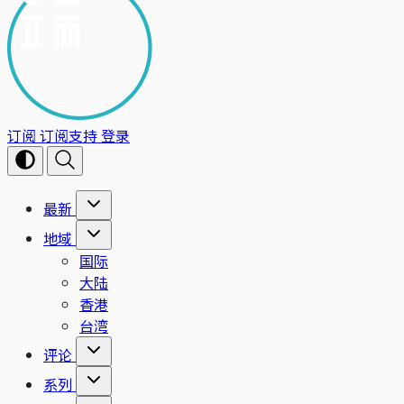
订阅
订阅支持
登录
最新
地域
国际
大陆
香港
台湾
评论
系列