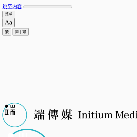
跳至内容
菜单
繁
简
|
繁