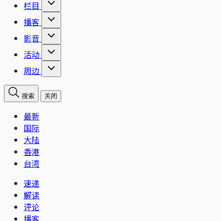
栏目
播客
影音
活动
周边
搜索
关闭
最新
国际
大陆
香港
台湾
速递
解读
评论
播客