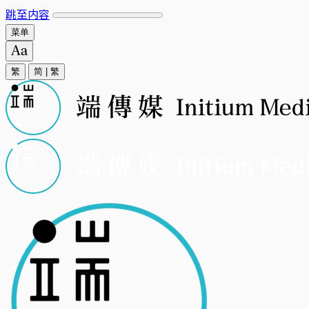
跳至内容
菜单
繁
简
|
繁