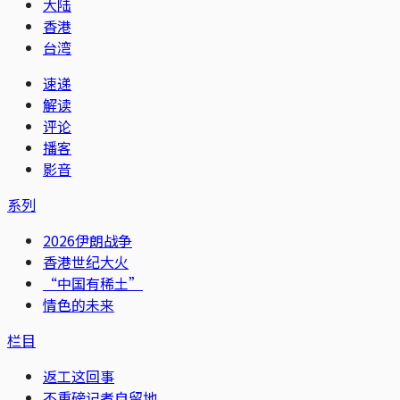
大陆
香港
台湾
速递
解读
评论
播客
影音
系列
2026伊朗战争
香港世纪大火
“中国有稀土”
情色的未来
栏目
返工这回事
不重磅记者自留地