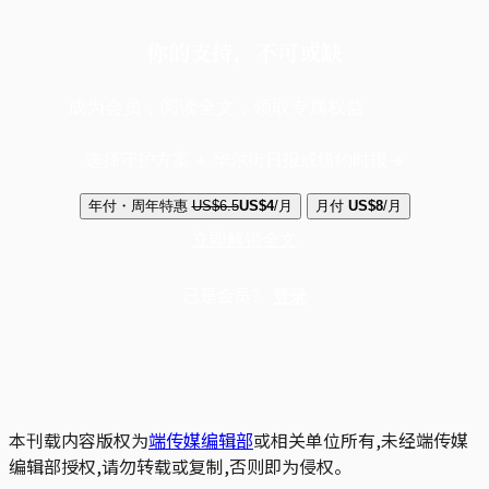
你的支持，不可或缺
成为会员，阅读全文，领取专属权益
选择守护方案 + 华尔街日报或纽约时报
年付・周年特惠
US$6.5
US$4
/月
月付
US$8
/月
立即解锁全文
已是会员？
登录
本刊载内容版权为
端传媒编辑部
或相关单位所有,未经端传媒
编辑部授权,请勿转载或复制,否则即为侵权。