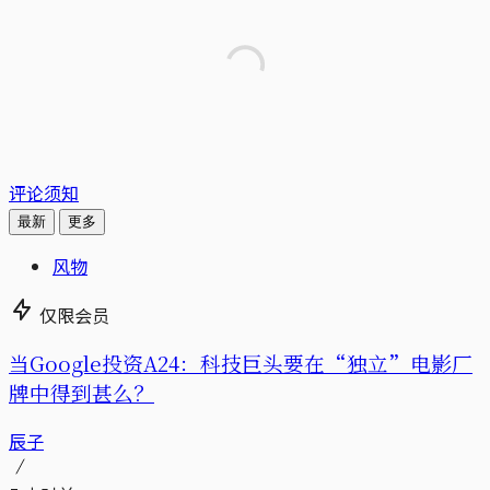
评论须知
最新
更多
风物
仅限会员
当Google投资A24：科技巨头要在“独立”电影厂
牌中得到甚么？
辰子