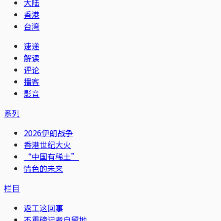
大陆
香港
台湾
速递
解读
评论
播客
影音
系列
2026伊朗战争
香港世纪大火
“中国有稀土”
情色的未来
栏目
返工这回事
不重磅记者自留地