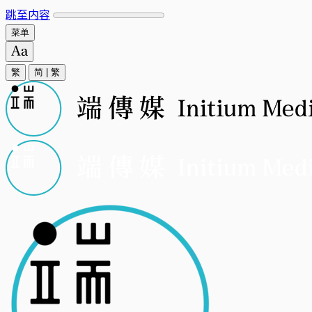
跳至内容
菜单
繁
简
|
繁