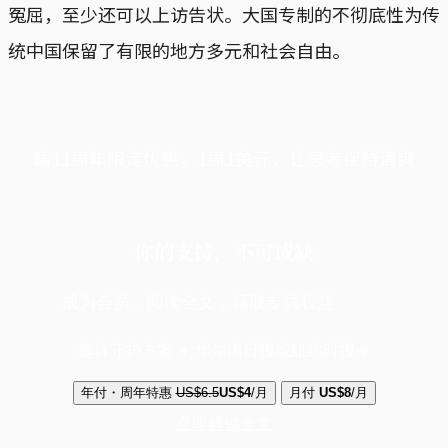
冤屈，至少还可以上访告状。大国专制的不彻底性为传
统中国保留了有限的地方多元和社会自由。
端11周年限定优惠，1周1美元，让思考保持清爽
你的支持，不可或缺
成为会员，阅读全文，领取专属权益
选择守护方案 + 华尔街日报或纽约时报
年付・周年特惠
US$6.5
US$4
/月
月付
US$8
/月
立即解锁全文