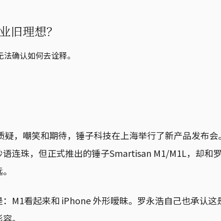
业旧理想？
无法确认如何去诠释。
着质疑，嘲笑和期待，锤子科技在上海举行了新产品发布
连珠，但正式推出的锤子Smartisan M1/M1L，却
远。
：M1看起来和 iPhone 外形暧昧。罗永浩自己也承认
形容。