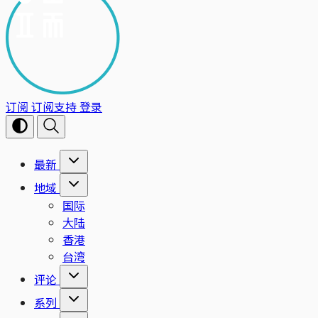
订阅
订阅支持
登录
最新
地域
国际
大陆
香港
台湾
评论
系列