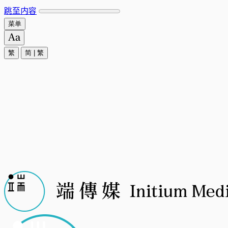
跳至内容
菜单
繁
简
|
繁