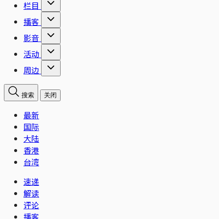
栏目
播客
影音
活动
周边
搜索
关闭
最新
国际
大陆
香港
台湾
速递
解读
评论
播客