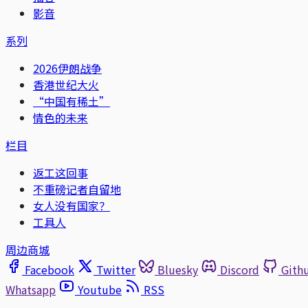
影音
系列
2026伊朗战争
香港世纪大火
“中国有稀土”
情色的未来
栏目
返工这回事
不重磅记者自留地
女人没有国家？
工具人
周边商城
Facebook
Twitter
Bluesky
Discord
Gith
Whatsapp
Youtube
RSS