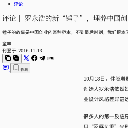
评论
评论｜
罗永浩的新“锤子”，埋葬中国创
锤子的故事是中国创业的某种范本，不到最后时刻，我们根本
童丰
刊登于:
2016-11-13
收藏
10月18日，伴随
创始人罗永浩依然妙语
业设计风格差异甚
很多人的第一反应是
用“忍辱负重”来