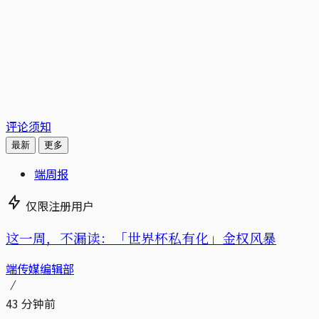
评论须知
最新
更多
端周报
仅限注册用户
这一周，不漏读：「世界杯私有化」金权风暴
端传媒编辑部
43 分钟前