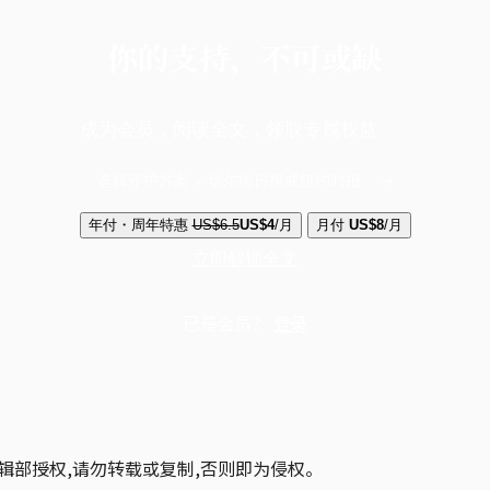
你的支持，不可或缺
成为会员，阅读全文，领取专属权益
选择守护方案 + 华尔街日报或纽约时报
年付・周年特惠
US$6.5
US$4
/月
月付
US$8
/月
立即解锁全文
已是会员？
登录
辑部授权,请勿转载或复制,否则即为侵权。