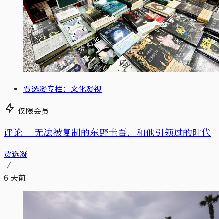
贾选凝专栏：文化凝视
仅限会员
评论｜
无法被复制的东野圭吾，和他引领过的时代
贾选凝
6 天前