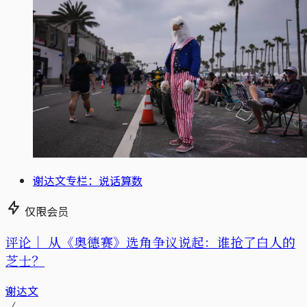
谢达文专栏：说话算数
仅限会员
评论｜
从《奥德赛》选角争议说起：谁抢了白人的
芝士？
谢达文