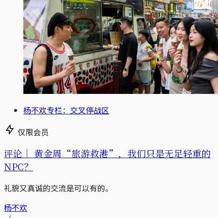
杨不欢专栏：交叉停战区
仅限会员
评论｜
黄金周“旅游救港”，我们只是无足轻重的
NPC？
礼貌又真诚的交流是可以有的。
杨不欢