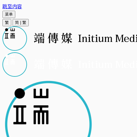
跳至内容
菜单
繁
简
|
繁