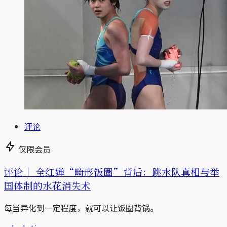
评论
仅限会员
评论｜
全红婵“畸形饭圈”背后：跳水队真相与举
国体制的水花消失术
每当异化到一定程度，就可以让饭圈背锅。