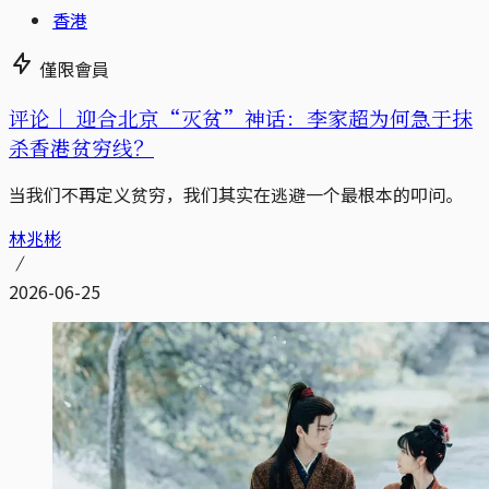
香港
僅限會員
评论｜
迎合北京“灭贫”神话：李家超为何急于抹
杀香港贫穷线？
当我们不再定义贫穷，我们其实在逃避一个最根本的叩问。
林兆彬
2026-06-25