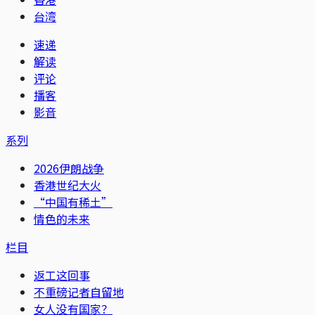
台湾
速递
解读
评论
播客
影音
系列
2026伊朗战争
香港世纪大火
“中国有稀土”
情色的未来
栏目
返工这回事
不重磅记者自留地
女人没有国家？