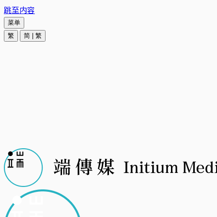
跳至内容
菜单
繁
简
|
繁