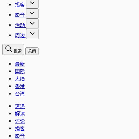
播客
影音
活动
周边
搜索
关闭
最新
国际
大陆
香港
台湾
速递
解读
评论
播客
影音