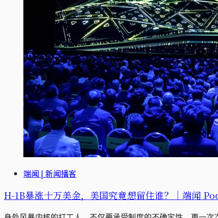
端闻 | 新闻播客
H-1B暴涨十万美金，美国究竟想留住谁？｜端闻 Podc
身处风暴内核的打工人，不仅要承受制度的不确定性，更一次