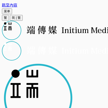
跳至內容
菜单
繁
简
|
繁