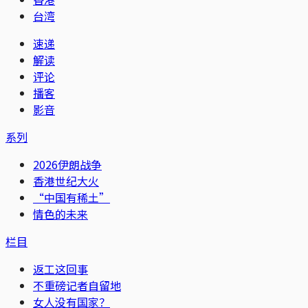
台湾
速递
解读
评论
播客
影音
系列
2026伊朗战争
香港世纪大火
“中国有稀土”
情色的未来
栏目
返工这回事
不重磅记者自留地
女人没有国家？