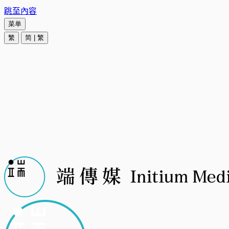
跳至內容
菜单
繁
简
|
繁