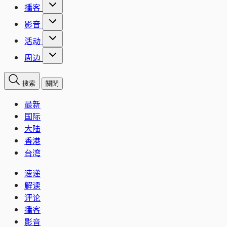
播客
影音
活动
周边
搜索
關閉
最新
国际
大陆
香港
台湾
速递
解读
评论
播客
影音