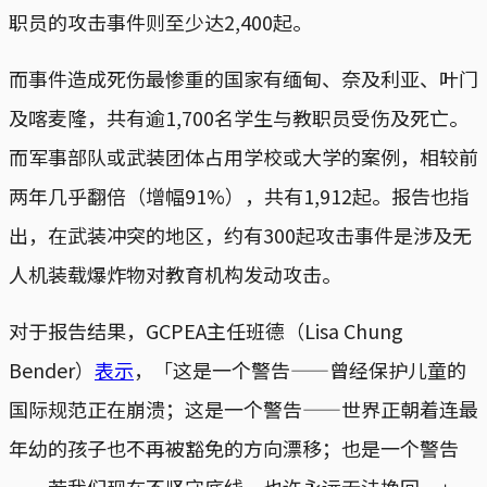
职员的攻击事件则至少达2,400起。
而事件造成死伤最惨重的国家有缅甸、奈及利亚、叶门
及喀麦隆，共有逾1,700名学生与教职员受伤及死亡。
而军事部队或武装团体占用学校或大学的案例，相较前
两年几乎翻倍（增幅91%），共有1,912起。报告也指
出，在武装冲突的地区，约有300起攻击事件是涉及无
人机装载爆炸物对教育机构发动攻击。
对于报告结果，GCPEA主任班德（Lisa Chung
Bender）
表示
，「这是一个警告——曾经保护儿童的
国际规范正在崩溃；这是一个警告——世界正朝着连最
年幼的孩子也不再被豁免的方向漂移；也是一个警告
——若我们现在不坚守底线，也许永远无法挽回。」