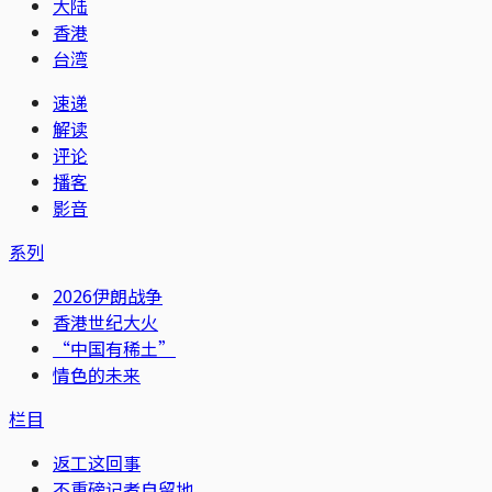
大陆
香港
台湾
速递
解读
评论
播客
影音
系列
2026伊朗战争
香港世纪大火
“中国有稀土”
情色的未来
栏目
返工这回事
不重磅记者自留地