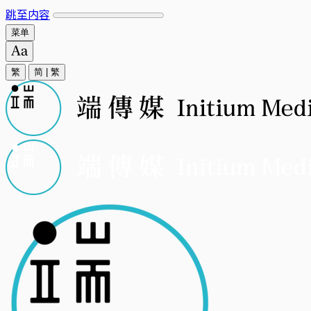
跳至内容
菜单
繁
简
|
繁