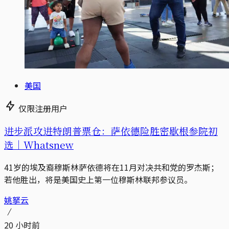
美国
仅限注册用户
进步派攻进特朗普票仓：萨依德险胜密歇根参院初
选｜Whatsnew
41岁的埃及裔穆斯林萨依德将在11月对决共和党的罗杰斯；
若他胜出，将是美国史上第一位穆斯林联邦参议员。
姚拏云
20 小时前