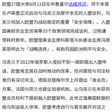
欧盟27国大使6月12日在布鲁塞尔
达成共识
，将于本周
在卢森堡正式启动与乌克兰及摩尔多瓦的入盟谈判，乌
克兰视加入欧盟为战后稳定的重要「安全保障」。入盟
国需就农业至贸易等35个政策领域完成谈判，过程通
常耗时数年。欧盟理事会主席科斯塔与执委会主席冯德
莱恩称此为「战略选择」，有助巩固欧洲和平与安全。
乌克兰于2022年俄罗斯入侵后不到一周即提出入盟申
请，欧盟肯定其在战时推动的改革，但对腐败与司法标
准仍有深切关注。德国总理梅尔茨上月提出「准会员」
方案，法国与荷兰也建议加速机制，让乌克兰在未获完
整会员权利下提前融入欧盟架构。此举正值美国斡旋的
俄乌和谈陷入停滞、欧盟考虑自行与普京展开对话之