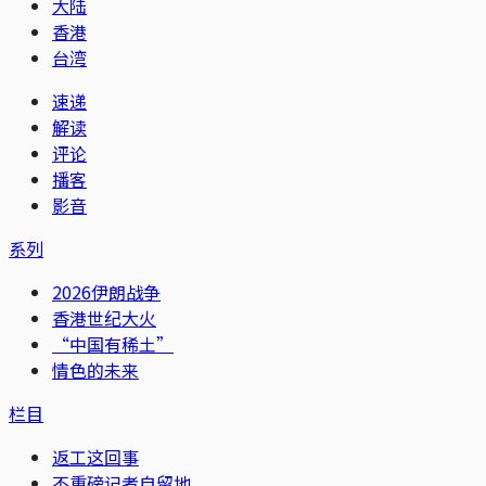
大陆
香港
台湾
速递
解读
评论
播客
影音
系列
2026伊朗战争
香港世纪大火
“中国有稀土”
情色的未来
栏目
返工这回事
不重磅记者自留地