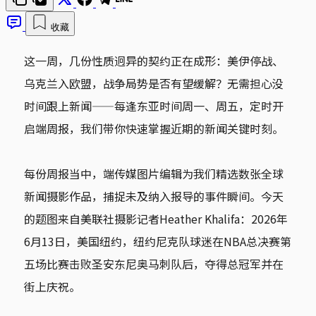
收藏
这一周，几份性质迥异的契约正在成形：美伊停战、
乌克兰入欧盟，战争局势是否有望缓解？无需担心没
时间跟上新闻——每逢东亚时间周一、周五，定时开
启端周报，我们带你快速掌握近期的新闻关键时刻。
每份周报当中，端传媒图片编辑为我们精选数张全球
新闻摄影作品，捕捉未及纳入报导的事件瞬间。今天
的题图来自美联社摄影记者Heather Khalifa：2026年
6月13日，美国纽约，纽约尼克队球迷在NBA总决赛第
五场比赛击败圣安东尼奥马刺队后，夺得总冠军并在
街上庆祝。