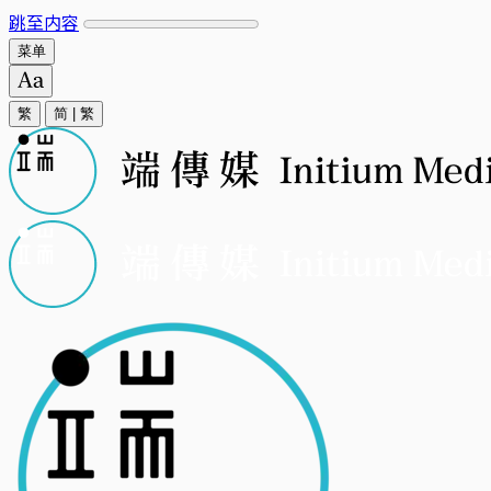
跳至内容
菜单
繁
简
|
繁