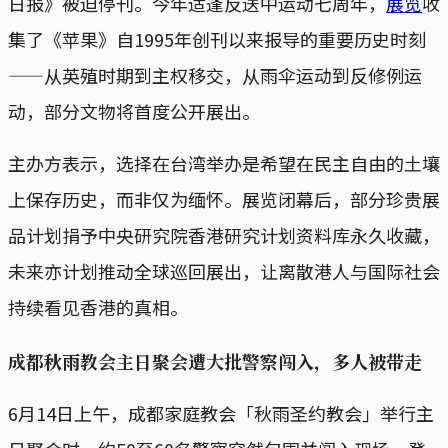
日报》被迫停刊。今年适逢反送中运动七周年，
展览
收
集了《苹果》自1995年创刊以来报导的重要历史时刻
——从英殖时期到主权移交，从雨伞运动到反修例运
动，部分文物将首度公开展出。
主办方表示，选择在台湾举办是希望在民主自由的土壤
上保存历史，而非仅为缅怀。展览闭幕后，部分珍贵展
品计划捐予中央研究院香港研究计划资料库永久收藏，
未来亦计划推动全球巡回展出，让离散港人与国际社会
持续看见香港的真相。
成都秋雨教会主日聚会遭大批警察闯入，多人被带走
6月14日上午，成都家庭教会「秋雨圣约教会」举行主