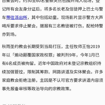
日聚会时，约50至60名警察突然包围并闯入现场，登
记所有会友身分证后，将多名长老及信徒押上巴士与警
车
带往派出所
，其中包括幼童。现场影片显示警方大声
喝斥要求停止聚会，据报有三名教徒被打伤，配枪特警
亦到场。
秋雨圣约教会长期受到当局打压，主任牧师王怡2019
年以「煽动颠覆国家政权罪」被判刑9年，今年1月已
有6名成员被拘留。近年中国政府对未登记宗教组织持
续加强管控，限制其筹款、网路讲道及实体聚会。许多
家庭教会拒绝注册，主因是不认可官方要求讲道内容须
事先报备审核等政治导向的宗教政策。