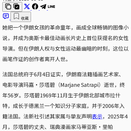
收藏
她把一个伊朗女孩的革命童年，画成全球畅销的图像小
说，并成为奥斯卡最佳动画长片史上首位获提名的女性
导演。但在伊朗人权与女性运动最幽暗的时刻，这位以
画笔作证的创作者离开人世。
法国总统府于6月4日证实，伊朗裔法籍插画艺术家、
电影导演玛嘉・莎塔碧（Marjane Satrapi）逝世，终
年56岁。莎塔碧1969年11月生于伊朗北部城市拉什
特，成长于德黑兰一个知识分子家庭，并于2006年入
籍法国。法新社引述其家属与挚友声明
表示
，2025年4
月，莎塔碧的丈夫、瑞典漫画家马蒂亚斯・里帕