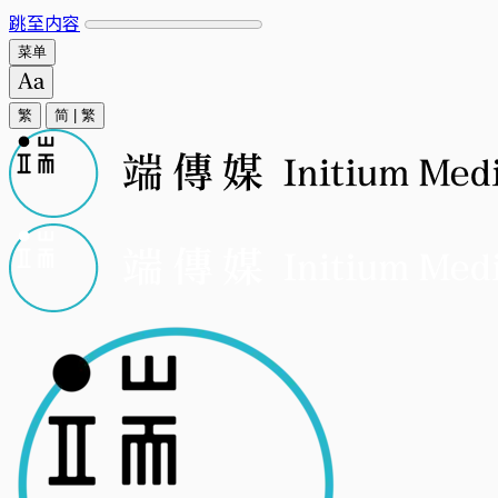
跳至内容
菜单
繁
简
|
繁