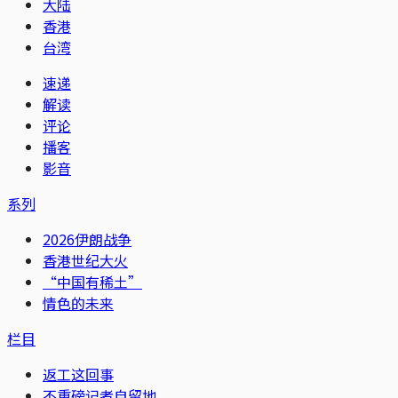
大陆
香港
台湾
速递
解读
评论
播客
影音
系列
2026伊朗战争
香港世纪大火
“中国有稀土”
情色的未来
栏目
返工这回事
不重磅记者自留地