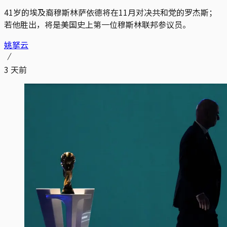
41岁的埃及裔穆斯林萨依德将在11月对决共和党的罗杰斯；
若他胜出，将是美国史上第一位穆斯林联邦参议员。
姚拏云
3 天前