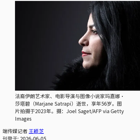
法裔伊朗艺术家、电影导演与图像小说家玛嘉娜‧
莎塔碧（Marjane Satrapi）逝世，享年56岁。图
片拍摄于2023年。摄：Joel Saget/AFP via Getty 
Images
端传媒记者
王颖芝
刊登于:
2026-06-05