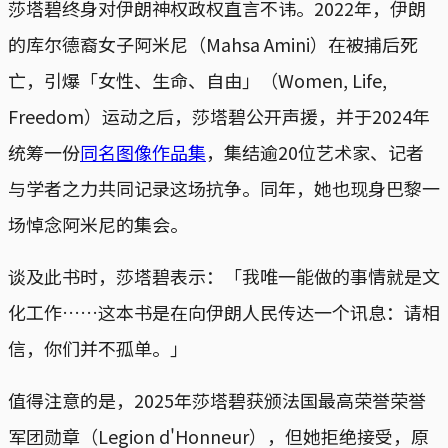
莎塔碧终身对伊朗神权政权直言不讳。2022年，伊朗
的库尔德裔女子阿米尼（Mahsa Amini）在被捕后死
亡，引爆「女性、生命、自由」（Women, Life,
Freedom）运动之后，莎塔碧公开声援，并于2024年
统筹一份
同名图像作品集
，集结逾20位艺术家、记者
与学者之力共同记录这场抗争。同年，她也现身巴黎一
场悼念阿米尼的集会。
谈及此书时，莎塔碧表示：「我唯一能做的事情就是文
化工作……这本书是在向伊朗人民传达一个讯息：请相
信，你们并不孤单。」
值得注意的是，2025年莎塔碧获颁法国最高荣誉荣誉
军团勋章（Legion d'Honneur），但她拒绝接受，原