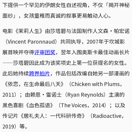
下提供一个罕见的伊朗女性自述视角，不仅「揭开神秘
面纱」，女孩童稚而真诚的叙事更易触动人心。
电影《茉莉人生》由莎塔碧与法国制作人文森・帕宏诺
（Vincent Paronnaud）共同执导，2007年于坎城影
展首映并夺得
评审团奖
，翌年入围奥斯卡最佳动画长片
——莎塔碧因此成为该奖项史上第一位获提名的女性。
此后她持续
跨界拍片
，作品包括改编自她另一部漫画的
《依恋，在生命最后八天》（Chicken with Plums，
2011）；由赖恩・雷诺士（Ryan Reynolds）主演的
黑色喜剧《血色孤语》（The Voices，2014）；以及
传记片《居礼夫人：一代科研传奇》（Radioactive，
2019）等。