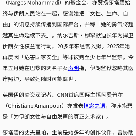
（Narges Mohammadi）的基金会，亦赞扬莎塔碧始
终与伊朗人民站在一起，感谢她把「女性、生命、自
由」的讯息持续传播到国际舞台，并称「她的勇气将超
越其生命延续下去」。纳尔吉斯・穆罕默迪长年为捍卫
伊朗女性权益而行动，20多年来经常入狱。2025年她
再度因「危害国家安全」等罪被判至少七年半监禁。今
年五月她在巴黎的两名子女
声明
指，伊朗监狱忽略其医
疗照护，导致她随时可能离世。
英国伊朗裔资深记者、CNN首席国际主播阿曼普尔
（Christiane Amanpour）亦发表
悼念之词
，称莎塔碧
是「为伊朗女性与自由发声的真正艺术家」。
莎塔碧的丈夫里帕，生前是她多年的创作伙伴，曾协助