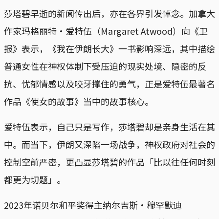
莎塔碧早逝的新闻传出后，亦在各界引发悼念。加拿大
作家玛格丽特・爱特伍（Margaret Atwood）向《卫
报》表示，《我在伊朗长大》一书影响深远，其中描绘
普通女性在神权体制下受压迫的现实处境、隐密的反
抗、忧郁情感以及咬牙撑住的勇气，正是爱特伍最著名
作品《使女的故事》当中的故事核心。
爱特伍表示，自己只是写作，莎塔碧却是亲身生活在其
中。而当下，伊朗又深陷一场战争，神权政府对社会的
控制空前严密，更凸显莎塔碧的作品「比以往任何时刻
都更为切题」。
2023年诺贝尔和平奖得主纳尔吉斯・穆罕默迪