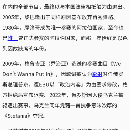
在内的全部节目，最终以与本国法律相抵触为由退出。
2005年，黎巴嫩出于同样原因宣布放弃首秀资格。
1980年，摩洛哥成为唯一参赛的阿拉伯国家，至今也
是
唯一
曾正式参赛的阿拉伯国家，而那一年恰好是以色
列因故缺席的年份。
2009年，格鲁吉亚（乔治亚）选送的参赛曲目《We
Don't Wanna Put In》，因歌词被认为
影射
时任俄罗
斯总理普京，遭EBU以「政治内容」为由要求修改，格
方拒绝后宣布退赛。2022年，俄罗斯因入侵乌克兰被
驱逐出赛事，乌克兰同年凭藉一首抗争意味浓厚的
《Stefania》夺冠。