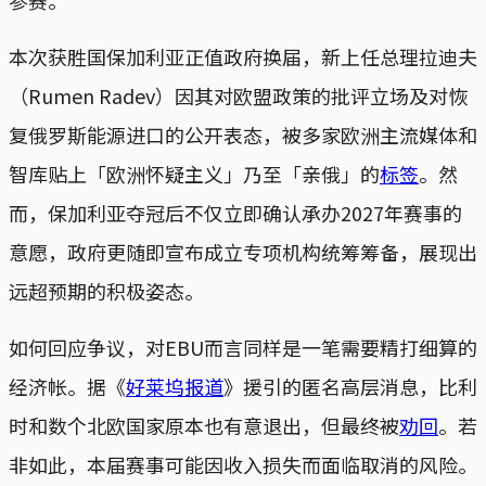
本次获胜国保加利亚正值政府换届，新上任总理拉迪夫
（Rumen Radev）因其对欧盟政策的批评立场及对恢
复俄罗斯能源进口的公开表态，被多家欧洲主流媒体和
智库贴上「欧洲怀疑主义」乃至「亲俄」的
标签
。然
而，保加利亚夺冠后不仅立即确认承办2027年赛事的
意愿，政府更随即宣布成立专项机构统筹筹备，展现出
远超预期的积极姿态。
如何回应争议，对EBU而言同样是一笔需要精打细算的
经济帐。据《
好莱坞报道
》援引的匿名高层消息，比利
时和数个北欧国家原本也有意退出，但最终被
劝回
。若
非如此，本届赛事可能因收入损失而面临取消的风险。