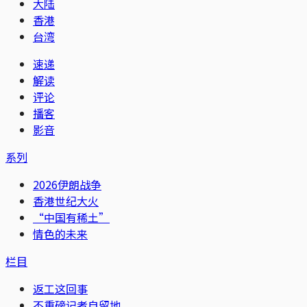
大陆
香港
台湾
速递
解读
评论
播客
影音
系列
2026伊朗战争
香港世纪大火
“中国有稀土”
情色的未来
栏目
返工这回事
不重磅记者自留地