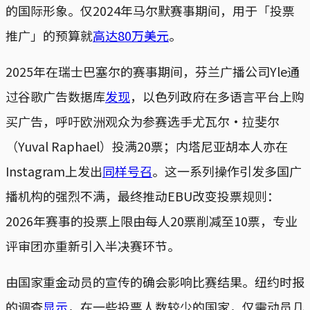
的国际形象。仅2024年马尔默赛事期间，用于「投票
推广」的预算就
高达80万美元
。
2025年在瑞士巴塞尔的赛事期间，芬兰广播公司Yle通
过谷歌广告数据库
发现
，以色列政府在多语言平台上购
买广告，呼吁欧洲观众为参赛选手尤瓦尔‧拉斐尔
（Yuval Raphael）投满20票；内塔尼亚胡本人亦在
Instagram上发出
同样号召
。这一系列操作引发多国广
播机构的强烈不满，最终推动EBU改变投票规则：
2026年赛事的投票上限由每人20票削减至10票，专业
评审团亦重新引入半决赛环节。
由国家重金动员的宣传的确会影响比赛结果。纽约时报
的调查
显示
，在一些投票人数较少的国家，仅需动员几