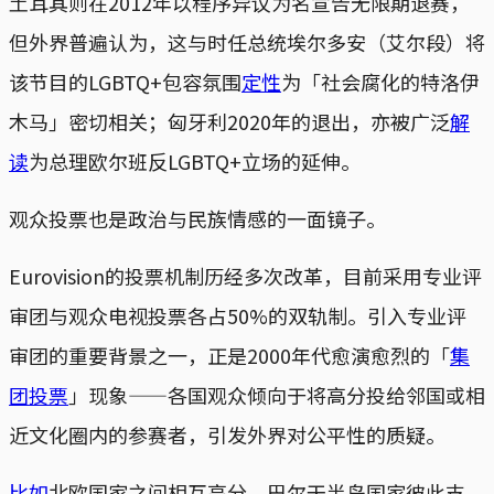
土耳其则在2012年以程序异议为名宣告无限期退赛，
但外界普遍认为，这与时任总统埃尔多安（艾尔段）将
该节目的LGBTQ+包容氛围
定性
为「社会腐化的特洛伊
木马」密切相关；匈牙利2020年的退出，亦被广泛
解
读
为总理欧尔班反LGBTQ+立场的延伸。
观众投票也是政治与民族情感的一面镜子。
Eurovision的投票机制历经多次改革，目前采用专业评
审团与观众电视投票各占50%的双轨制。引入专业评
审团的重要背景之一，正是2000年代愈演愈烈的「
集
团投票
」现象——各国观众倾向于将高分投给邻国或相
近文化圈内的参赛者，引发外界对公平性的质疑。
比如
北欧国家之间相互高分，巴尔干半岛国家彼此支