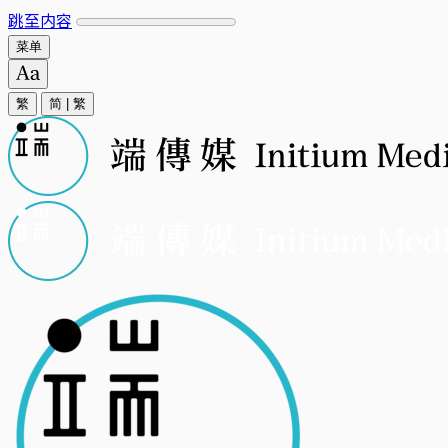
跳至内容
菜单
繁
简
|
繁