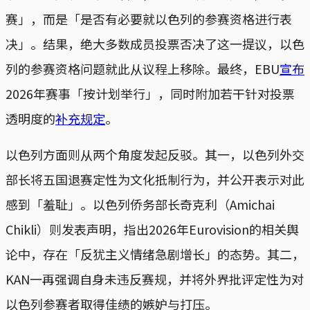
赛」，而是「是否有必要就以色列的参赛资格进行表
决」。结果，绝大多数成员投票否决了这一提议，以色
列的参赛资格问题就此从议程上移除。最终，EBU
宣布
2026年赛事「按计划举行」，同时附加若干针对投票
透明度的
补充规定
。
以色列方面则从两个角度发起反驳。其一，以色列外交
部长将五国退赛定性为文化抵制行为，并公开表示对此
感到「羞耻」。以色列侨务部长奇克利（Amichai
Chikli）则发表声明，指出2026年Eurovision的相关舆
论中，存在「反犹主义情绪急剧增长」的态势。其二，
KAN一再强调自身未违反赛规，并将外界批评定性为对
以色列参赛者取得佳绩的嫉妒与打压。