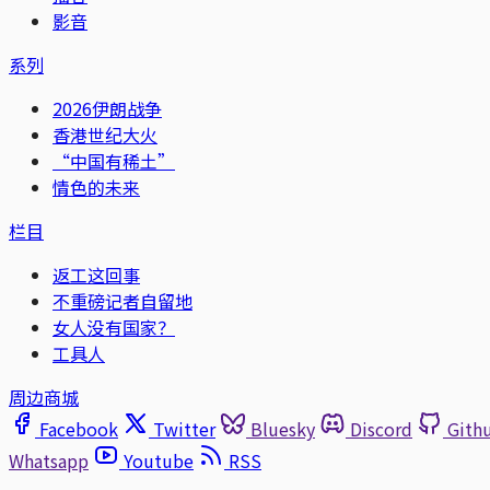
影音
系列
2026伊朗战争
香港世纪大火
“中国有稀土”
情色的未来
栏目
返工这回事
不重磅记者自留地
女人没有国家？
工具人
周边商城
Facebook
Twitter
Bluesky
Discord
Gith
Whatsapp
Youtube
RSS