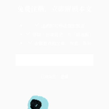
免费注册，立即解锁本文
注册即可畅读限定报道
领取「总编周记」与「端周报」
收藏喜欢的文章、作者、系列
免费注册
已是会员？
登录