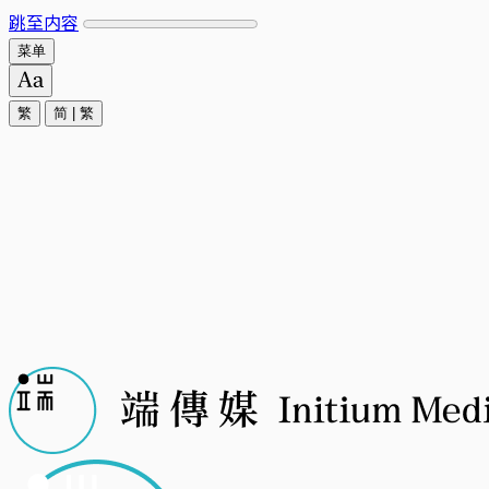
跳至内容
菜单
繁
简
|
繁