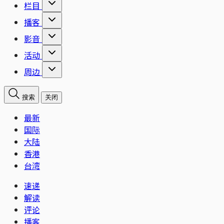
栏目
播客
影音
活动
周边
搜索
关闭
最新
国际
大陆
香港
台湾
速递
解读
评论
播客