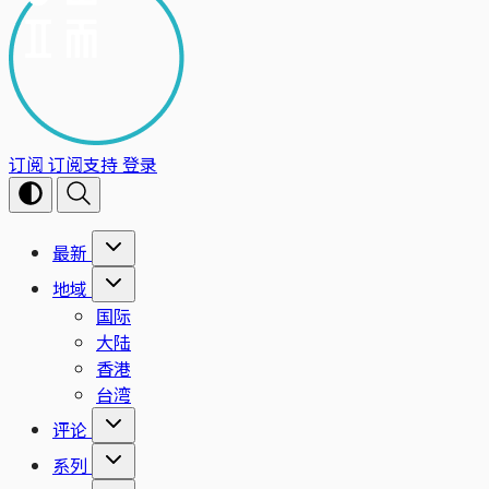
订阅
订阅支持
登录
最新
地域
国际
大陆
香港
台湾
评论
系列