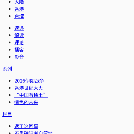
大陆
香港
台湾
速递
解读
评论
播客
影音
系列
2026伊朗战争
香港世纪大火
“中国有稀土”
情色的未来
栏目
返工这回事
不重磅记者自留地