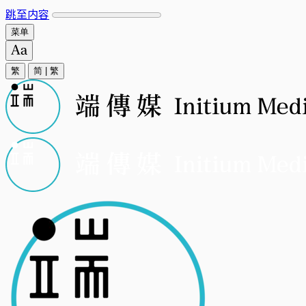
跳至内容
菜单
繁
简
|
繁