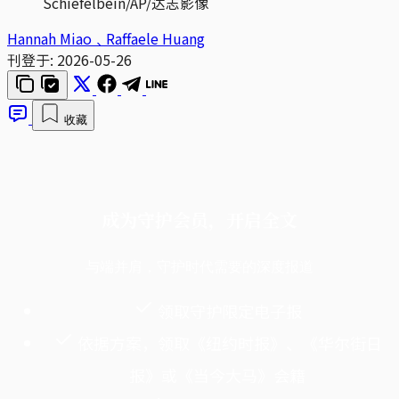
Schiefelbein/AP/达志影像
Hannah Miao﹑Raffaele Huang
刊登于:
2026-05-26
收藏
成为守护会员，开启全文
与端并肩，守护时代需要的深度报道
领取守护限定电子报
依据方案，领取《纽约时报》、《华尔街日
报》或《当今大马》会籍