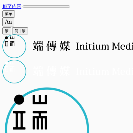
跳至内容
菜单
繁
简
|
繁