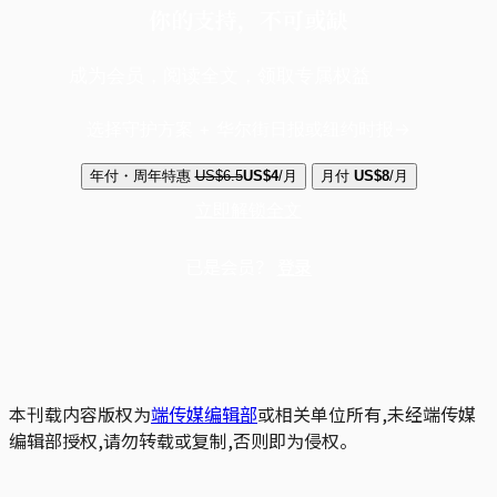
你的支持，不可或缺
成为会员，阅读全文，领取专属权益
选择守护方案 + 华尔街日报或纽约时报
年付・周年特惠
US$6.5
US$4
/月
月付
US$8
/月
立即解锁全文
已是会员？
登录
本刊载内容版权为
端传媒编辑部
或相关单位所有,未经端传媒
编辑部授权,请勿转载或复制,否则即为侵权。