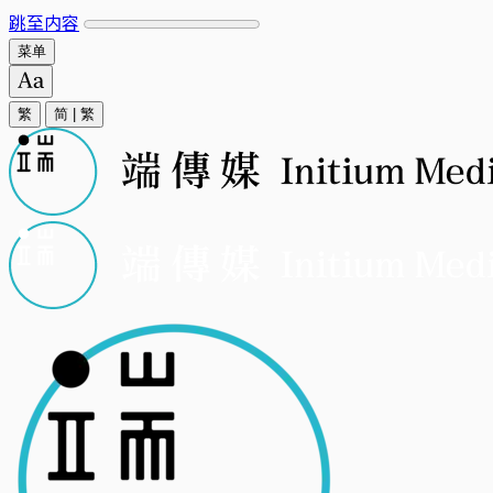
跳至内容
菜单
繁
简
|
繁