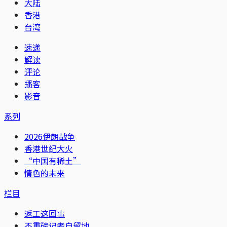
大陆
香港
台湾
速递
解读
评论
播客
影音
系列
2026伊朗战争
香港世纪大火
“中国有稀土”
情色的未来
栏目
返工这回事
不重磅记者自留地