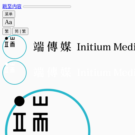
跳至内容
菜单
繁
简
|
繁