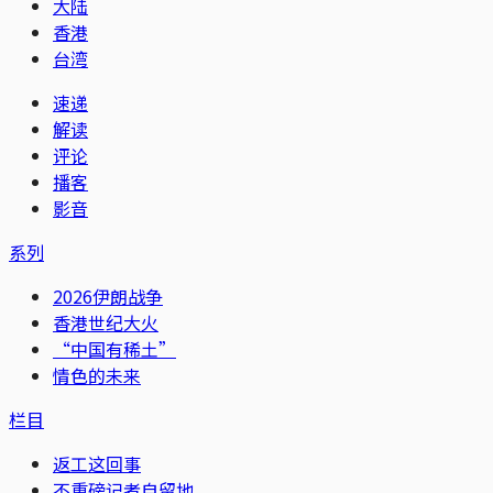
大陆
香港
台湾
速递
解读
评论
播客
影音
系列
2026伊朗战争
香港世纪大火
“中国有稀土”
情色的未来
栏目
返工这回事
不重磅记者自留地