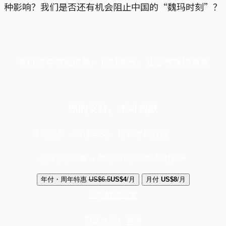
种影响？我们是否还有机会阻止中国的“魏玛时刻”？
端11周年限定优惠，1周1美元，让思考保持清爽
你的支持，不可或缺
成为会员，阅读全文，领取专属权益
选择守护方案 + 华尔街日报或纽约时报
年付・周年特惠
US$6.5
US$4
/月
月付
US$8
/月
立即解锁全文
已是会员？
登录