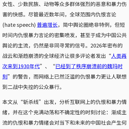
女性、少数民族、动物等众多群体强烈的恶意和暴力伤
害的快感。尽管最近数年间，全球范围内仇恨言论
(hate speech)
普遍增长
，简中舆论圈绝非特例，但短
时间内仇恨暴力言论的密集喷发，甚至于成为中国公共
舆论的主流，仍然是非同寻常的信号。2026年密布的
战云和渐趋崩溃的全球经济让很多评论者发出“
人
类再
次来到1930年代
”、“
已经到了秩序崩溃前的魏玛时
刻
”的警告，而网络上已然泛滥的仇恨暴力更让人联想
到二战中失控的公众暴行。
本文从“斩杀线”出发，分析互联网上的仇恨和暴力情
绪，并在这个充满动荡和不确定性的时刻讨论：渐成主
流的仇恨和暴力情绪会对当下和未来的中国社会产生何