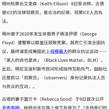
明州检察长艾里森（Keith Ellison）8日受访称，古德
是ICE的法律观察员，是合法的纪录、观察ICE人员执
法。
明州曾于2020年发生非裔男子佛洛伊德（George
Floyd）遭警察以膝盖压颈致死案，其死亡引发全国抗
议，最终演变成美国史上
规模最大
的群众抗议运动——
「黑人的命也是命」（Black Lives Matter，BLM）。
此后，明尼亚波利斯市民间形成独特互助风气，鼓励社
区居民以「观察员」（observers）身份记录执法人员
与民众的互动，。
古德的妻子蕾贝卡（Rebecca Good）于9日首次公开
发表声明
，她称当天在路上停下车是为了「支持我们的