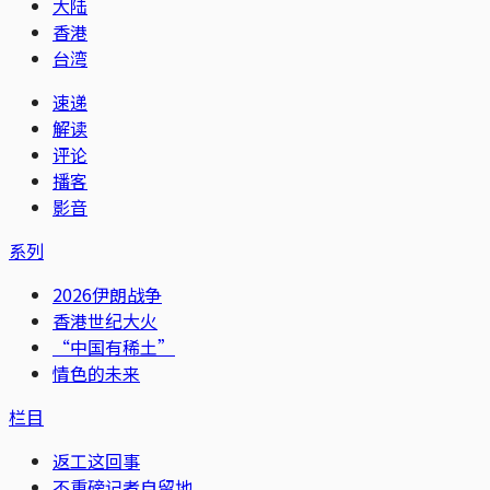
大陆
香港
台湾
速递
解读
评论
播客
影音
系列
2026伊朗战争
香港世纪大火
“中国有稀土”
情色的未来
栏目
返工这回事
不重磅记者自留地