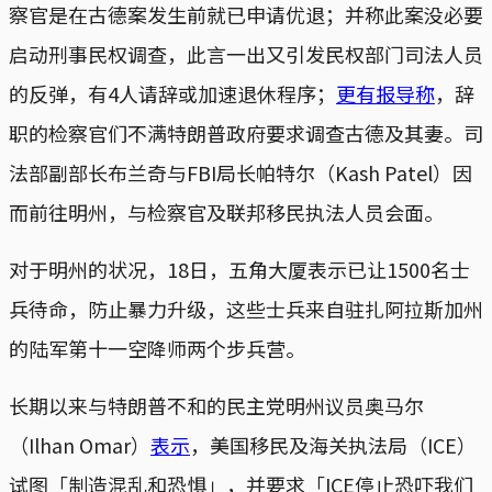
察官是在古德案发生前就已申请优退；并称此案没必要
启动刑事民权调查，此言一出又引发民权部门司法人员
的反弹，有4人请辞或加速退休程序；
更有报导称
，辞
职的检察官们不满特朗普政府要求调查古德及其妻。司
法部副部长布兰奇与FBI局长帕特尔（Kash Patel）因
而前往明州，与检察官及联邦移民执法人员会面。
对于明州的状况，18日，五角大厦表示已让1500名士
兵待命，防止暴力升级，这些士兵来自驻扎阿拉斯加州
的陆军第十一空降师两个步兵营。
长期以来与特朗普不和的民主党明州议员奥马尔
（Ilhan Omar）
表示
，美国移民及海关执法局（ICE）
试图「制造混乱和恐惧」，并要求「ICE停止恐吓我们