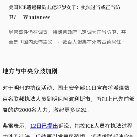
美国ICE遣返探员击毙37岁女子：执法过当或正当防
卫？｜Ｗhatsnew
尽管事件仍在调查，特朗普政府已定调为正当防卫，甚
至是「国内恐怖主义」。数百人聚集在死者古德居住的
社区悼念并示威。
地方与中央分歧加剧
对于明州的抗议活动，国土安全部11日宣布将派遣数
百名联邦执法人员到明尼阿波利斯市，再加上已先前部
署的约2000名人力，激起更多民怨。
弗雷表示，
12日已提出
诉讼，指控ICE人员在执法过程
中涉及违法，后续更引发居民恐惧，将请求联邦法官制