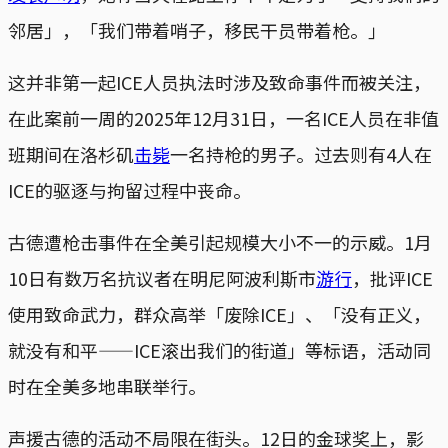
邻居」，「我们带着哨子，移民干员带着枪。」
这并非第一起ICE人员执法时涉及致命事件而被关注，
在此案前一周的2025年12月31日，一名ICE人员在非值
班期间在洛杉矶
击毙
一名持枪的男子。过去则有4人在
ICE的驱逐与拘留过程中丧命。
古德遭枪击事件在全美引起规模大小不一的示威。1月
10日有数万名抗议者在明尼阿波利斯市
游行
，批评ICE
使用致命武力，群众高举「废除ICE」、「没有正义，
就没有和平——ICE滚出我们的街道」等标语，活动同
时在全美多地串联举行。
声援古德的活动不局限在街头。12日的金球奖上，影