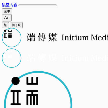
跳至内容
菜单
繁
简
|
繁