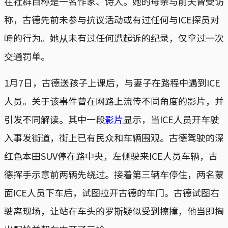
在社群自称是一名作家、诗人。她的母亲与前夫曾受访
称，古德先前未参与抗议活动或有过任何与ICE探员对
峙的行为。她从未有过任何遭起诉的纪录，仅拿过一次
交通罚单。
1月7日，古德送孩子上课后，与妻子在路程中遇到ICE
人员。关于该事件曾在网路上流传不同角度的影片，并
引发不同解读。其中一段
影片
显示，当ICE人员开车驶
入事发街道，街上已有民众和车辆围观。古德驾驶的深
红色本田SUV停在路中央，左侧驶来ICE人员车辆，古
德挥手示意前两辆先绕过。接着第三辆车停住，两名蒙
面ICE人员下车后，试图拉开古德的车门。古德试图右
驶离现场，让站在车头的罗斯疑似受到擦撞，他当即掏