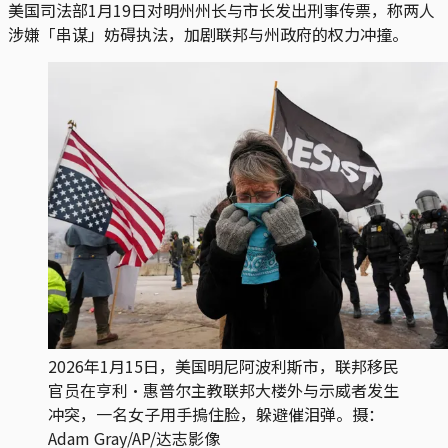
美国司法部1月19日对明州州长与市长发出刑事传票，称两人
涉嫌「串谋」妨碍执法，加剧联邦与州政府的权力冲撞。
2026年1月15日，美国明尼阿波利斯市，联邦移民
官员在亨利·惠普尔主教联邦大楼外与示威者发生
冲突，一名女子用手摀住脸，躲避催泪弹。摄：
Adam Gray/AP/达志影像