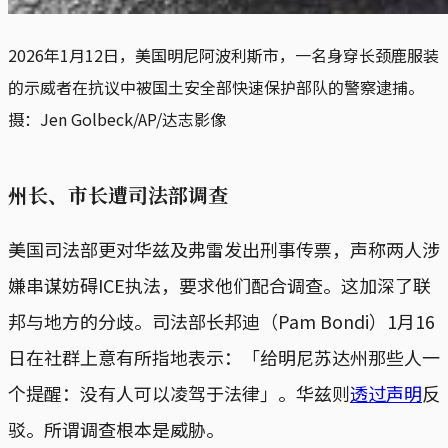
2026年1月12日，美国明尼阿波利斯市，一名身穿长颈鹿服装
的示威者在抗议中被国土安全部快速保护部队的警察逮捕。
摄：Jen Golbeck/AP/达志影像
州长、市长遭司法部调查
美国司法部更对华兹及弗雷发出刑事传票，声称两人涉
嫌串谋妨碍ICE执法，要求他们配合调查。这加深了联
邦与地方的分歧。司法部长邦迪（Pam Bondi）1月16
日在社群上意有所指地表示：「给明尼苏达州那些人一
个提醒：没有人可以凌驾于法律」。华兹则
透过声明
反
驳。所谓调查根本是威胁。