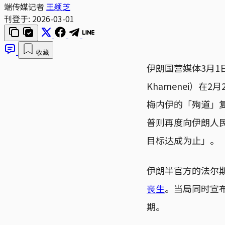
端传媒记者
王颖芝
刊登于:
2026-03-01
收藏
伊朗国营媒体3月1日
Khamenei）在
梅内伊的「殉道」
普则再度向伊朗人
目标达成为止」。
伊朗半官方的法尔
丧生
。当局同时宣
期。