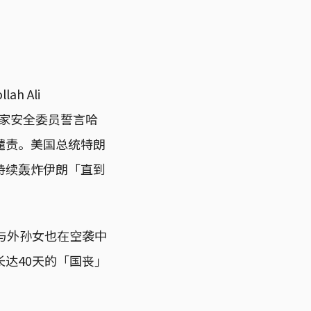
 Ali
家安全委员誓言哈
谴责。美国总统特朗
持续轰炸伊朗「直到
与外孙女也在空袭中
达40天的「国丧」