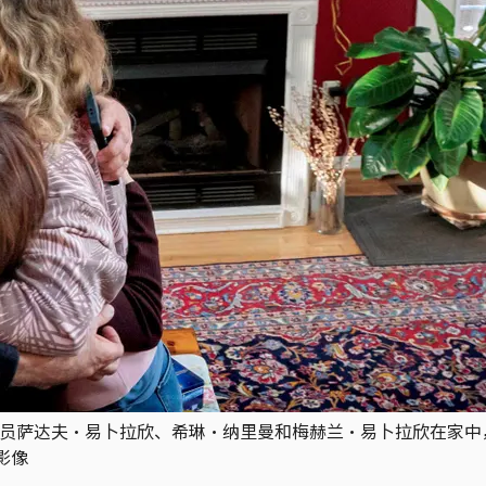
区成员萨达夫·易卜拉欣、希琳·纳里曼和梅赫兰·易卜拉欣在家
志影像