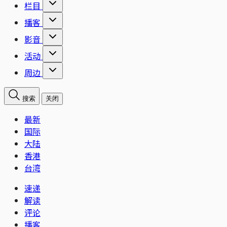
栏目
播客
影音
活动
周边
搜索
关闭
最新
国际
大陆
香港
台湾
速递
解读
评论
播客