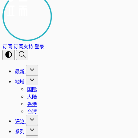
订阅
订阅支持
登录
最新
地域
国际
大陆
香港
台湾
评论
系列