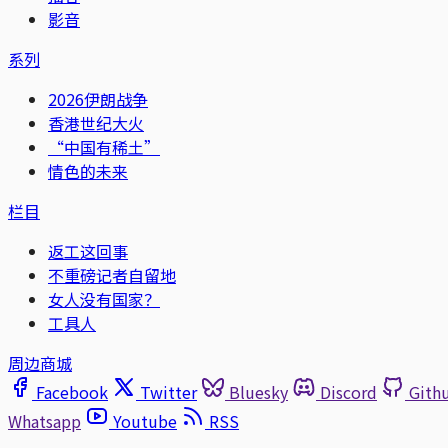
影音
系列
2026伊朗战争
香港世纪大火
“中国有稀土”
情色的未来
栏目
返工这回事
不重磅记者自留地
女人没有国家？
工具人
周边商城
Facebook
Twitter
Bluesky
Discord
Gith
Whatsapp
Youtube
RSS