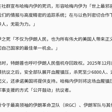
在社群宣布哈梅内伊的死讯，形容哈梅内伊为「世上最邪
我们的情报与高度精密的追踪系统；在与以色列密切合作
导人，无能为力。」
伊之死「不仅为伊朗人民，也为所有伟大的美国人带来正
回自己国家的最佳单一机会。」
时，特朗普也呼吁伊朗人民借机夺回政权。2025年12
抗议之后，安全部队展开血腥镇压，杀死至少6800人
起义，还承诺美国将提供支持。哈梅内伊则将这场血腥镇
军事支援的方式「公开鼓动」抗议者。
令于最高领袖的伊朗革命卫队（IRGC）、伊朗军队与