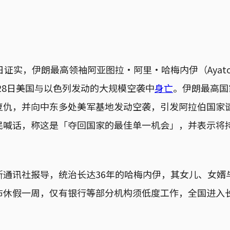
证实，伊朗最高领袖阿亚图拉・阿里・哈梅内伊（Ayatollah
2月28日美国与以色列发动的大规模空袭中
身亡
。伊朗最高国
复仇，并向中东多处美军基地发动空袭，引发阿拉伯国家
民喊话，称这是「夺回国家的最佳单一机会」，并表示将
斯通讯社报导，统治长达36年的哈梅内伊，其女儿、女婿
布休假一周，仅有银行等部分机构须低度工作，全国进入长