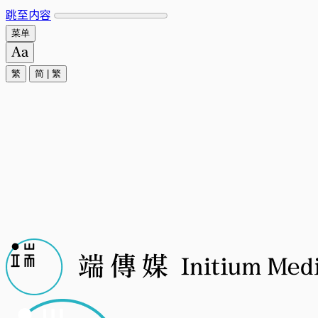
跳至内容
菜单
繁
简
|
繁