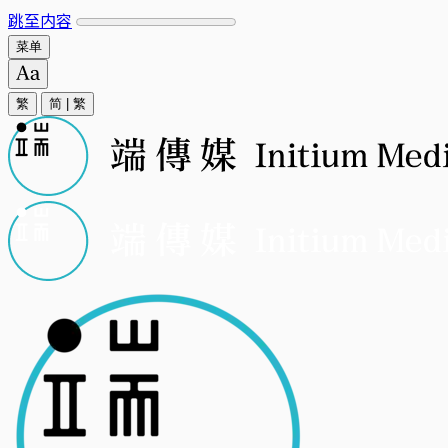
跳至内容
菜单
繁
简
|
繁