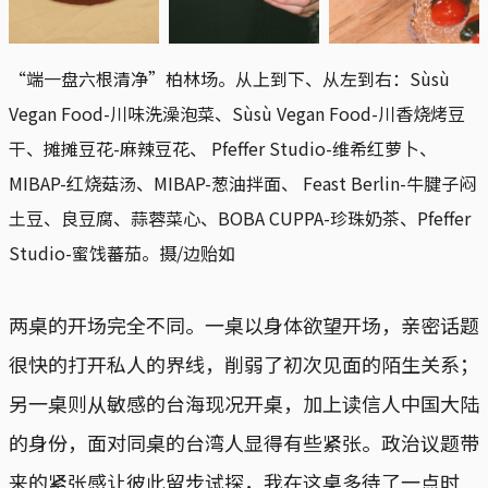
“端一盘六根清净”柏林场。从上到下、从左到右：Sùsù 
Vegan Food-川味洗澡泡菜、Sùsù Vegan Food-川香烧烤豆
干、摊摊豆花-麻辣豆花、 Pfeffer Studio-维希红萝卜、
MIBAP-红烧菇汤、MIBAP-葱油拌面、 Feast Berlin-牛腱子闷
土豆、良豆腐、蒜蓉菜心、BOBA CUPPA-珍珠奶茶、Pfeffer 
Studio-蜜饯蕃茄。摄/边贻如
两桌的开场完全不同。一桌以身体欲望开场，亲密话题
很快的打开私人的界线，削弱了初次见面的陌生关系；
另一桌则从敏感的台海现况开桌，加上读信人中国大陆
的身份，面对同桌的台湾人显得有些紧张。政治议题带
来的紧张感让彼此留步试探，我在这桌多待了一点时