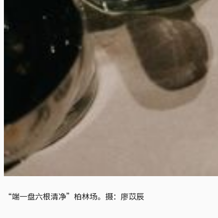
“端一盘六根清净”柏林场。摄：廖苡辰