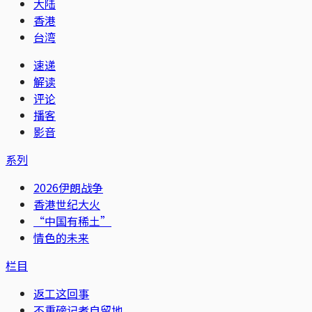
大陆
香港
台湾
速递
解读
评论
播客
影音
系列
2026伊朗战争
香港世纪大火
“中国有稀土”
情色的未来
栏目
返工这回事
不重磅记者自留地