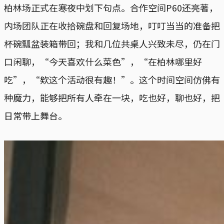
柏林场正式在寒夜中划下句点。合作空间P60还亮著，
内场团队正在收拾碗盘和回复场地，叮叮当当的准备把
杯碗瓢盆装箱带回；我和几位共桌人兴致未尽，仍在门
口闲聊，“今天喜欢什么菜色”，“在柏林哪里好
吃”，“欸这个活动很有趣！”。这个时间空间仿佛有
种魔力，能够把所有人牵在一块，吃也好，聊也好，把
日常带上舞台。