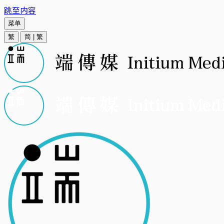
跳至内容
菜单
繁
简
|
繁