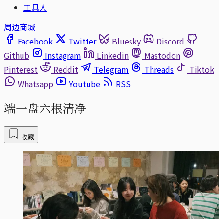
工具人
周边商城
Facebook
Twitter
Bluesky
Discord
Github
Instagram
Linkedin
Mastodon
Pinterest
Reddit
Telegram
Threads
Tiktok
Whatsapp
Youtube
RSS
端一盘六根清净
收藏