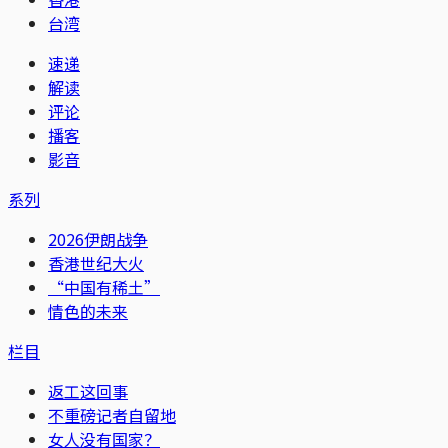
台湾
速递
解读
评论
播客
影音
系列
2026伊朗战争
香港世纪大火
“中国有稀土”
情色的未来
栏目
返工这回事
不重磅记者自留地
女人没有国家？