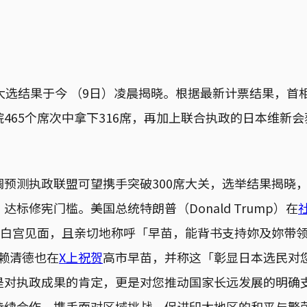
大选结果于今 （9日）凌晨揭晓。根据最新计票结果，首
465个席次中拿下316席，再加上联合执政的日本维新会
调预测执政联盟可望携手突破300席大关，选举结果揭晓
标修宪门槛。美国总统特朗普（Donald Trump）在
日于白宫见面，且亲切地称呼「早苗，能背书支持妳及妳带
赖清德也在
X上祝贺
高市早苗，并称这「彰显日本选民对
是对执政成果的肯定，更是对您推动国家长远发展的明确
持续合作，携手面对区域挑战，促进印太地区的和平与繁