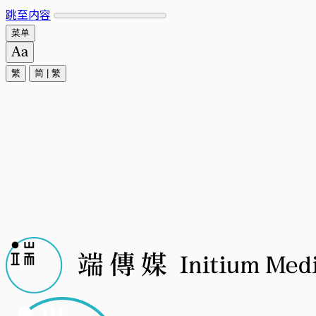
跳至内容
菜单
繁
简
|
繁