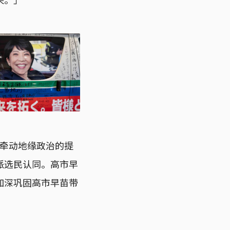
到牵动地缘政治的提
派选民认同。高市早
加深巩固高市早苗带