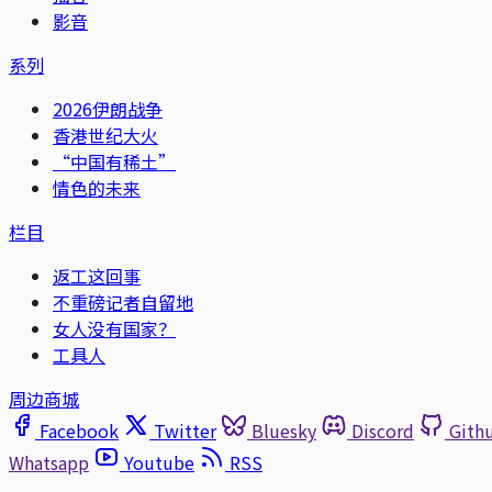
影音
系列
2026伊朗战争
香港世纪大火
“中国有稀土”
情色的未来
栏目
返工这回事
不重磅记者自留地
女人没有国家？
工具人
周边商城
Facebook
Twitter
Bluesky
Discord
Gith
Whatsapp
Youtube
RSS