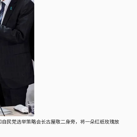
）和自民党选举策略会长古屋敬二身旁，将一朵红纸玫瑰放