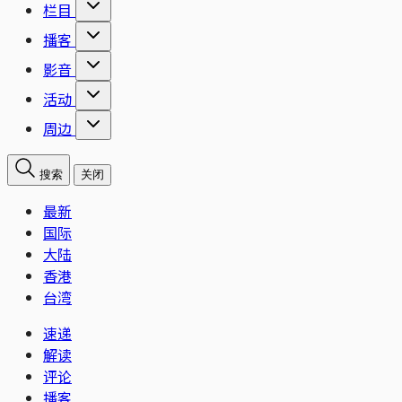
栏目
播客
影音
活动
周边
搜索
关闭
最新
国际
大陆
香港
台湾
速递
解读
评论
播客