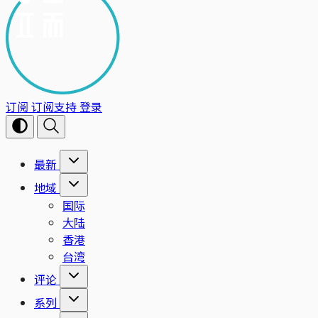
订阅
订阅支持
登录
最新
地域
国际
大陆
香港
台湾
评论
系列