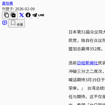
黃怡菁
刊登于:
2026-02-09
收藏
日本第51届众议院
民党，独自在众议院
盟加总赢得352席。
选前
日经新闻社
民
冲破三分之二席次，达
喊话期待3月19
荣幸。」 台湾总统
任与期待。这不仅
出，希望「台日能