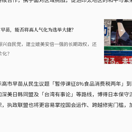
市早苗，能否将高人气化为选举大捷？
振兴自民党，建立媲美安倍一强的长期政权，还
片化？
示高市早苗从民生议题「暂停课征8%食品消费税两年」
加深美日韩同盟及「台湾有事论」等路线，博得日本保守
职，执政联盟也将更容易掌控国会运作、跨越修宪门槛，