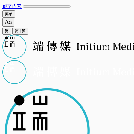
跳至内容
菜单
繁
简
|
繁