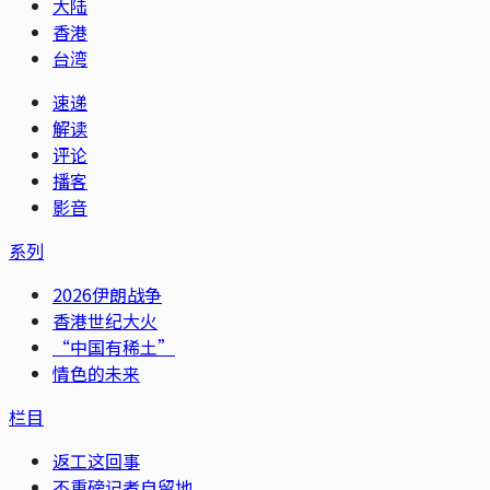
大陆
香港
台湾
速递
解读
评论
播客
影音
系列
2026伊朗战争
香港世纪大火
“中国有稀土”
情色的未来
栏目
返工这回事
不重磅记者自留地