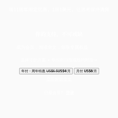
端11周年限定优惠，1周1美元，让思考保持清爽
你的支持，不可或缺
成为会员，阅读全文，领取专属权益
选择守护方案 + 华尔街日报或纽约时报
年付・周年特惠
US$6.5
US$4
/月
月付
US$8
/月
立即解锁全文
已是会员？
登录