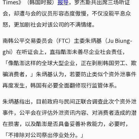
Times》（韩国时报）
报导
，罗杰斯共出席三场听证
会，却遭与会的议员形容态度傲慢，不仅没能平息众
怒，更加剧社会对该公司的不满情绪。
南韩公平交易委员会（FTC）主委朱炳基（Ju Biung-
ghi）在听证会上，直指酷澎未善尽企业社会责任，
「像酷澎这样的全球大型企业，正在剥削韩国劳工、欺
骗消费者，」朱炳基认为，若要防止类似个资外泄事件
再度发生，韩国有必要全面翻修现行监管体系。
朱炳基指出，目前政府与民间正联合调查此次个资外泄
事件，公平会在评估外泄资讯内容、对消费者造成的潜
在损害，以及酷澎是否具备妥善补救能力，必要时，
「不排除对公司祭出停业处分。」