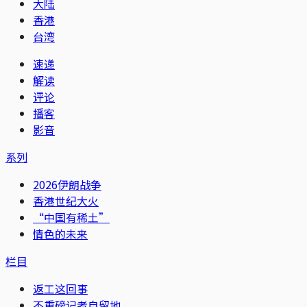
大陆
香港
台湾
速递
解读
评论
播客
影音
系列
2026伊朗战争
香港世纪大火
“中国有稀土”
情色的未来
栏目
返工这回事
不重磅记者自留地