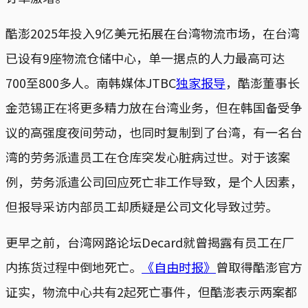
酷澎2025年投入9亿美元拓展在台湾物流市场，在台湾
已设有9座物流仓储中心，单一据点的人力最高可达
700至800多人。南韩媒体JTBC
独家报导
，酷澎董事长
金范锡正在将更多精力放在台湾业务，但在韩国备受争
议的高强度夜间劳动，也同时复制到了台湾，有一名台
湾的劳务派遣员工在仓库突发心脏病过世。对于该案
例，劳务派遣公司回应死亡非工作导致，是个人因素，
但报导采访内部员工却质疑是公司文化导致过劳。
更早之前，台湾网路论坛Decard就曾揭露有员工在厂
内拣货过程中倒地死亡。
《自由时报》
曾取得酷澎官方
证实，物流中心共有2起死亡事件，但酷澎表示两案都