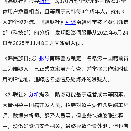
《韩联社》报导
指出
，3,370万笔个资外泄与酷澎的全
体用户数量相当，且等同于南韩每4个成年人，就有3
人的个资外流。《韩联社》
引述
南韩科学技术资讯通信
部（科技部）的分析，发现酷澎伺服器从2025年6月24
日至2025年11月8日之间遭到入侵。
《韩民族日报》
报导
南韩警方锁定一名酷澎中国籍前员
工为嫌疑人，已正式立案展开侦查，并掌握其作案时使
用的IP位址，追踪这名据信身处海外的嫌疑人。
《韩联社》
分析
提及，酷澎可能基于运营成本等因素，
大量招募中国籍开发人员，招聘对象主要包含后端工程
师、数据分析师、翻译人员等，但业务快速膨胀过程
中，没做好资讯安全把关，最终导致个资外泄。但也有