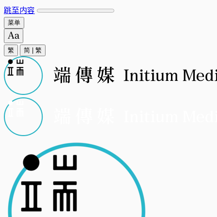
跳至内容
菜单
繁
简
|
繁