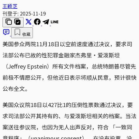
王颖芝
刊登于:
2025-11-19
收藏
美国参众两院11月18日以空前速度通过决议，要求司
法部公布已故的性犯罪金融家杰弗里‧爱泼斯坦
（Jeffrey Epstein）所有文件档案，总统特朗普尽管先
前极不情愿公开，但他近日表示将顺从民意，预计很快
公布全文。
美国众议院18日以427比1的压倒性票数通过决议，要
求司法部公开其持有的、与爱泼斯坦相关的档案。当法
案送往参议院，也因为无人出声反对，符合 「一致同
意程序」（unanimous consent），在没有投票、没