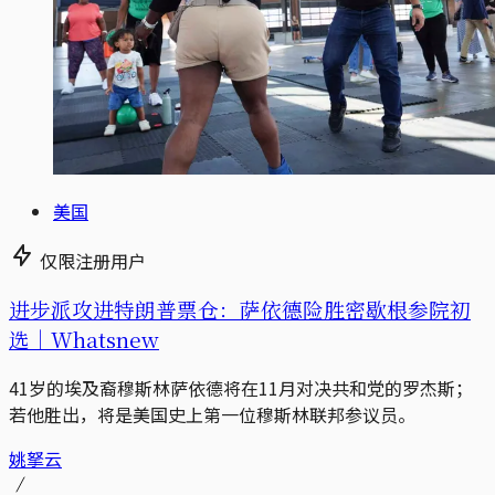
美国
仅限注册用户
进步派攻进特朗普票仓：萨依德险胜密歇根参院初
选｜Whatsnew
41岁的埃及裔穆斯林萨依德将在11月对决共和党的罗杰斯；
若他胜出，将是美国史上第一位穆斯林联邦参议员。
姚拏云