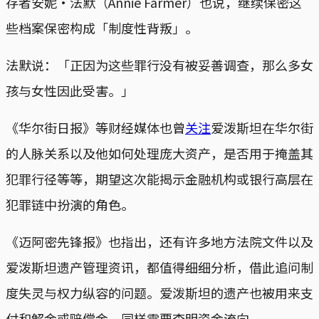
存者安妮‧法默（Annie Farmer）也说，继续保密这
些档案保密构成「制度性背叛」。
法默说：「正因为这些罪行没有被妥善调查，那么多女
孩与女性因此受害。」
《华尔街日报》等财经媒体也曾
关注
爱泼斯坦在华尔街
的人脉关系以及他如何处理庞大资产，是否用于掩盖其
犯罪行径等等，期望这次能揭示金融机构或银行高层在
犯罪链中扮演的角色。
《迈阿密先锋报》也指出，还有许多地方法院文件以及
爱泼斯坦遗产管理资讯，都值得细细分析，借此追问制
度失灵与权力纵容的问题。爱泼斯坦的遗产也被用来支
付和解金或赔偿金，同样需要查明资金流向。