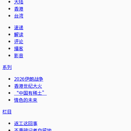
大陆
香港
台湾
速递
解读
评论
播客
影音
系列
2026伊朗战争
香港世纪大火
“中国有稀土”
情色的未来
栏目
返工这回事
不重磅记者自留地