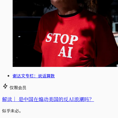
谢达文专栏：说话算数
仅限会员
解读｜
是中国在煽动美国的反AI浪潮吗？
似乎未必。