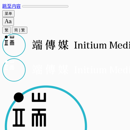
跳至内容
菜单
繁
简
|
繁