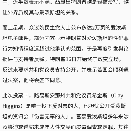
中，近半数表示不满。凸显出特朗普越是轻描淡写，越
让外界质疑其与爱泼斯坦的关系。
而上星期，众议院民主党人士公布多达2万页的爱泼斯
坦电子邮件，部分内容显示特朗普对爱泼斯坦的性犯罪
行为知情程度远超过他承认的范围，于是再度引发舆论
批评与支持者反弹。特朗普16日开始终于改变立场，
反过来要求共和党议员支持公开，并表示若国会顺利通
过法案，他将会签下同意。
此次投票中，路易斯安那州共和党议员希金斯（Clay
Higgins）是唯一投下反对票的人，他担忧公开爱泼斯
坦的资讯会「伤害无辜的人」。富豪爱泼斯坦多年来涉
及胁迫或诱骗未成年人性交易而屡遭调查或定罪，其往