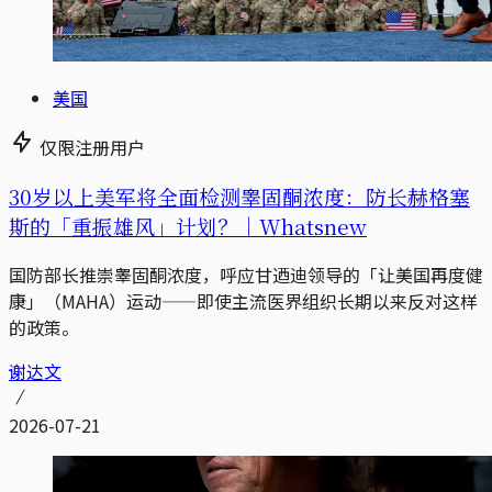
美国
仅限注册用户
30岁以上美军将全面检测睾固酮浓度：防长赫格塞
斯的「重振雄风」计划？｜Whatsnew
国防部长推崇睾固酮浓度，呼应甘迺迪领导的「让美国再度健
康」（MAHA）运动——即使主流医界组织长期以来反对这样
的政策。
谢达文
2026-07-21