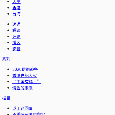
大陆
香港
台湾
速递
解读
评论
播客
影音
系列
2026伊朗战争
香港世纪大火
“中国有稀土”
情色的未来
栏目
返工这回事
不重磅记者自留地