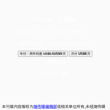
你的支持，不可或缺
成为会员，阅读全文，领取专属权益
选择守护方案 + 华尔街日报或纽约时报
年付・周年特惠
US$6.5
US$4
/月
月付
US$8
/月
立即解锁全文
已是会员？
登录
本刊载内容版权为
端传媒编辑部
或相关单位所有,未经端传媒