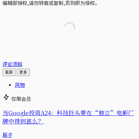
编辑部授权,请勿转载或复制,否则即为侵权。
评论须知
最新
更多
风物
仅限会员
当Google投资A24：科技巨头要在“独立”电影厂
牌中得到甚么？
辰子