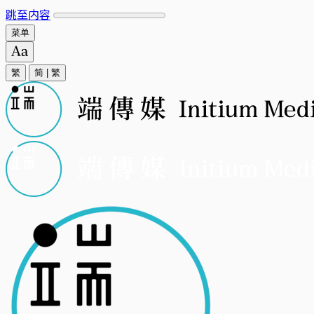
跳至内容
菜单
繁
简
|
繁