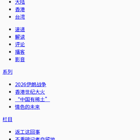
大陆
香港
台湾
速递
解读
评论
播客
影音
系列
2026伊朗战争
香港世纪大火
“中国有稀土”
情色的未来
栏目
返工这回事
不重磅记者自留地