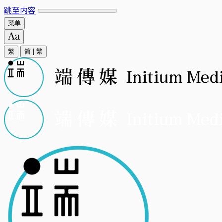
跳至内容
菜单
繁
简
|
繁