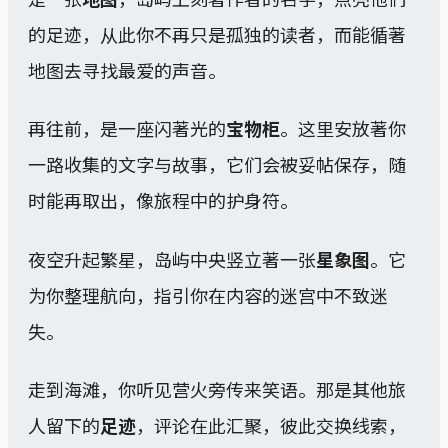
的足迹，从此你不再只是孤独的读者，而能循著
地图去寻找最爱的声音。
再往前，是一座闪著光的
宝物柜
。这里安放著你
一路收集的文字与故事，它们会被妥帖保存，随
时能再取出，像旅程中的护身符。
夜空升起繁星，岛屿中央竖立著一张
星象图
。它
为你整理航向，指引你在内容的迷宫中不致迷
失。
走到海滩，你听见营火旁传来笑语。那是其他旅
人留下的
足迹
，评论在此汇聚，彼此交换线索，