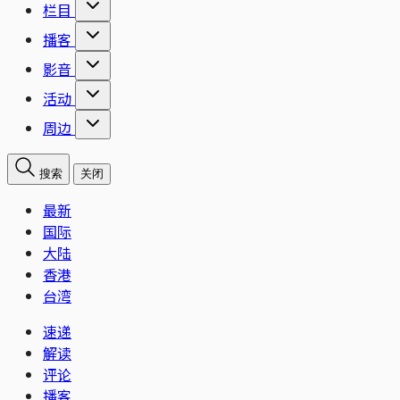
栏目
播客
影音
活动
周边
搜索
关闭
最新
国际
大陆
香港
台湾
速递
解读
评论
播客