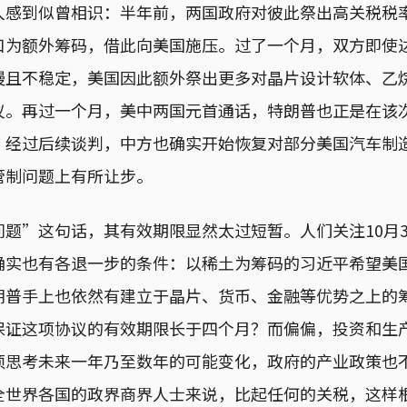
人感到似曾相识：半年前，两国政府对彼此祭出高关税税
口为额外筹码，借此向美国施压。过了一个月，双方即使
慢且不稳定，美国因此额外祭出更多对晶片设计软体、乙
议。再过一个月，美中两国元首通话，特朗普也正是在该
；经过后续谈判，中方也确实开始恢复对部分美国汽车制
管制问题上有所让步。
题”这句话，其有效期限显然太过短暂。人们关注10月
确实也有各退一步的条件：以稀土为筹码的习近平希望美
朗普手上也依然有建立于晶片、货币、金融等优势之上的
保证这项协议的有效期限长于四个月？而偏偏，投资和生
须思考未来一年乃至数年的可能变化，政府的产业政策也
全世界各国的政界商界人士来说，比起任何的关税，这样