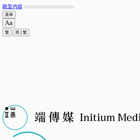
跳至内容
菜单
繁
简
|
繁