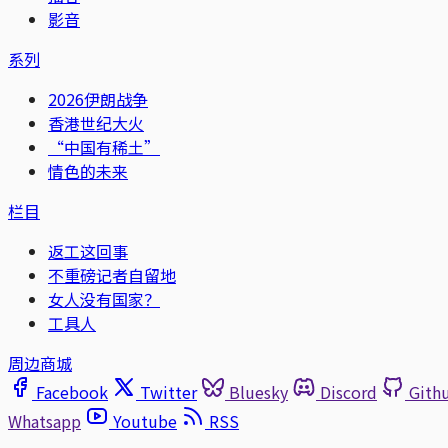
影音
系列
2026伊朗战争
香港世纪大火
“中国有稀土”
情色的未来
栏目
返工这回事
不重磅记者自留地
女人没有国家？
工具人
周边商城
Facebook
Twitter
Bluesky
Discord
Gith
Whatsapp
Youtube
RSS