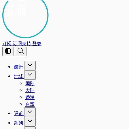
订阅
订阅支持
登录
最新
地域
国际
大陆
香港
台湾
评论
系列