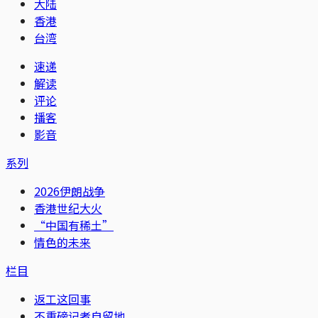
大陆
香港
台湾
速递
解读
评论
播客
影音
系列
2026伊朗战争
香港世纪大火
“中国有稀土”
情色的未来
栏目
返工这回事
不重磅记者自留地