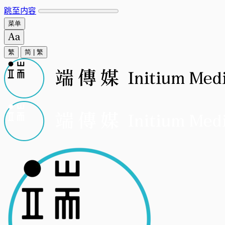
跳至内容
菜单
繁
简
|
繁