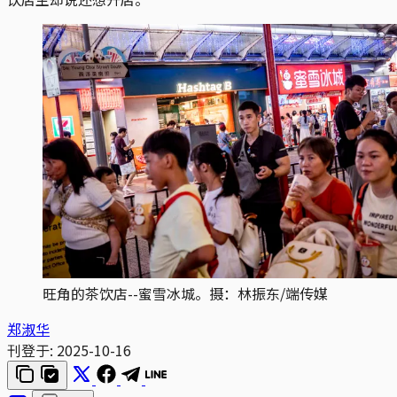
旺角的茶饮店--蜜雪冰城。摄：林振东/端传媒
郑淑华
刊登于:
2025-10-16