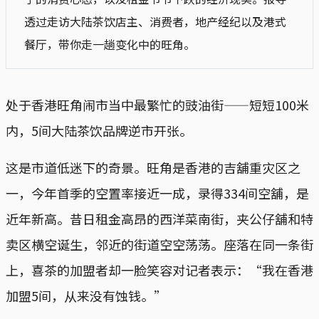
透过走访大陆茶饮店主、消费者，地产经纪以及港式
餐厅，带你走一趟变化中的旺角。
处于香港旺角闹市当中最繁忙的豉油街——短短100米
内，5间大陆茶饮品牌逆市开张。
这是市道低迷下的奇景。旺角是香港的吉舖重灾区之
一，今年首季的空置率接近一成，录得334间空舖，是
近年新高。昔日租金高昂的西洋菜南街，夹公仔舖和特
卖区横空诞生，邻近的街道空空荡荡。座落在同一条街
上，喜茶的加盟者却一脸笑容对记者表示：“我在香港
加盟5间，从来没有蚀钱。”