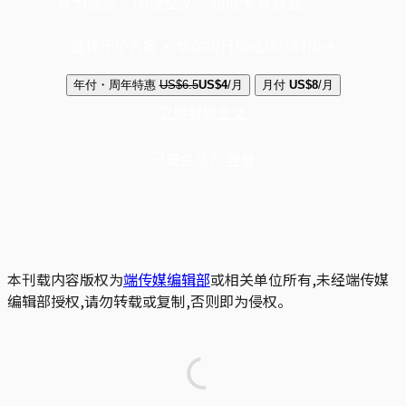
成为会员，阅读全文，领取专属权益
选择守护方案 + 华尔街日报或纽约时报
年付・周年特惠
US$6.5
US$4
/月
月付
US$8
/月
立即解锁全文
已是会员？
登录
本刊载内容版权为
端传媒编辑部
或相关单位所有,未经端传媒
编辑部授权,请勿转载或复制,否则即为侵权。