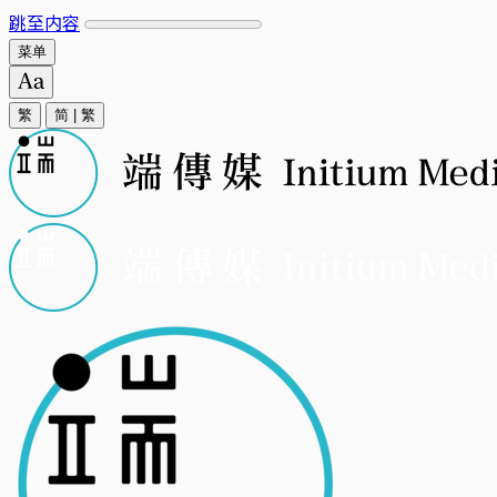
跳至内容
菜单
繁
简
|
繁