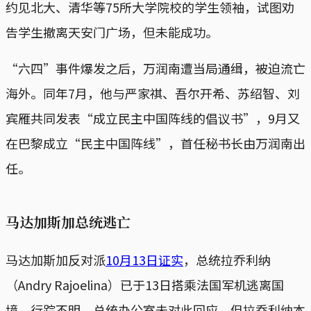
约见北大、清华等75所大学院校的学生领袖，试图劝
告学生撤离天安门广场，但未能成功。
“六四”事件爆发之后，万润南遭当局通缉，被迫流亡
海外。同年7月，他与严家祺、吾尔开希、苏绍智、刘
宾雁共同发表“成立民主中国阵线的倡议书”，9月又
在巴黎成立“民主中国阵线”，首任秘书长由万润南出
任。
马达加斯加总统逃亡
马达加斯加反对派
10月13日证实
，总统拉乔利纳
（Andry Rajoelina）已于13日搭乘法国军机逃离国
境，行踪不明。总统办公室未对此回应，但拉乔利纳本