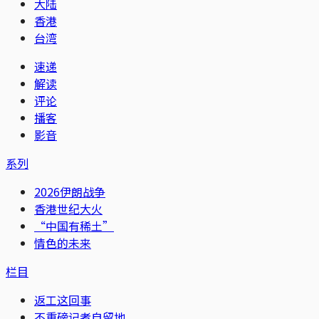
大陆
香港
台湾
速递
解读
评论
播客
影音
系列
2026伊朗战争
香港世纪大火
“中国有稀土”
情色的未来
栏目
返工这回事
不重磅记者自留地