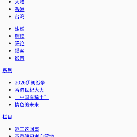
大陆
香港
台湾
速递
解读
评论
播客
影音
系列
2026伊朗战争
香港世纪大火
“中国有稀土”
情色的未来
栏目
返工这回事
不重磅记者自留地