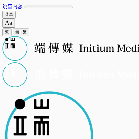
跳至内容
菜单
繁
简
|
繁