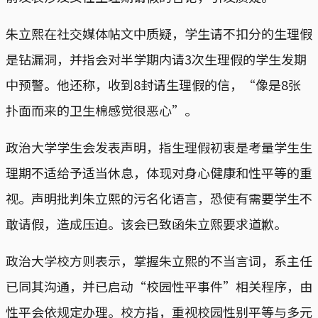
朱立熙在社交媒体帖文中质疑，学生请不扣分的生理假
是钻漏洞，并指会对半学期内请3次生理假的学生发期
中预警。他还称，收到8封请生理假的信，“像是8张
扑面而来的卫生棉感觉很恶心”。
政治大学学生会发表声明，指生理假初衷是考量学生生
理期不适给予适当休息，体现对身心健康和性平等的重
视。声明批判朱立熙的污名化语言，恐使有需要学生不
敢请假，造成压迫。该会已致函朱立熙要求道歉。
政治大学校方则表示，掌握朱立熙的不当言词，系主任
已同其沟通，并已启动“校园性平事件”相关程序，由
性平会依规定办理。校方指，重视校园性别平等与多元