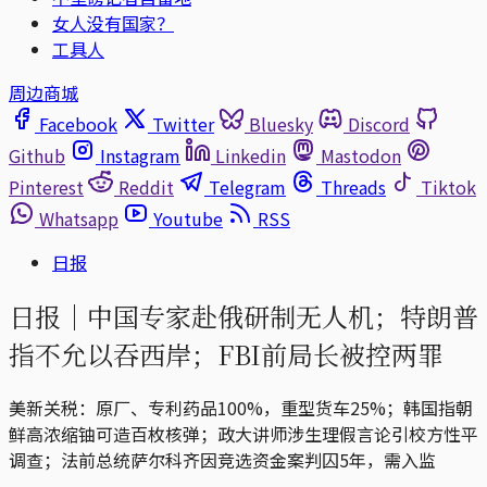
女人没有国家？
工具人
周边商城
Facebook
Twitter
Bluesky
Discord
Github
Instagram
Linkedin
Mastodon
Pinterest
Reddit
Telegram
Threads
Tiktok
Whatsapp
Youtube
RSS
日报
日报｜中国专家赴俄研制无人机；特朗普
指不允以吞西岸；FBI前局长被控两罪
美新关税：原厂、专利药品100%，重型货车25%；韩国指朝
鲜高浓缩铀可造百枚核弹；政大讲师涉生理假言论引校方性平
调查；法前总统萨尔科齐因竞选资金案判囚5年，需入监