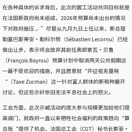
在各种具体的诉求背后，此次的罢工活动共同目标就是
在法国新政府尚未组成，2026年预算尚未出台的情况
下对政府施压 。”尽管从九月九日上任以来，新总理
勒塞巴斯蒂安·勒科尔努（Sébastien Lecornu）已经
做出让步，表示将会放弃其前任弗郎索瓦·贝鲁
（François Bayrou）预算计划中取消两天公共假期这
一最不受欢迎的措施，并且愿意就“开征祖克曼税
“（Taxe Zucman）这一针对富人群体的新税种展开
讨论，但这些示好依旧无法平息社会上的怒火。
工会方面，此次示威活动的庞大参与规模更加给他们提
高调门，就政府一直以来牺牲社会福利的政策趋向“算
总账“提供了机会。法国总工会（CGT）秘书长索菲·