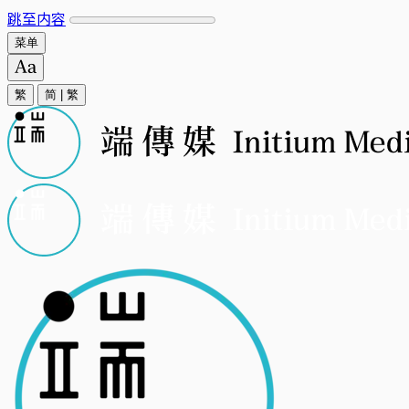
跳至内容
菜单
繁
简
|
繁