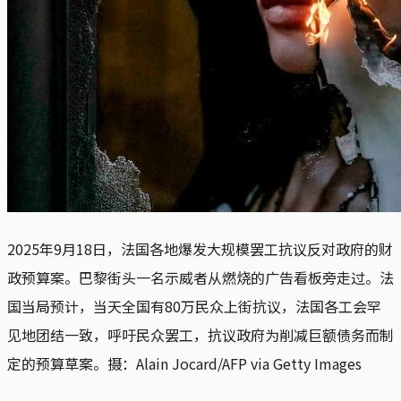
2025年9月18日，法国各地爆发大规模罢工抗议反对政府的财
政预算案。巴黎街头一名示威者从燃烧的广告看板旁走过。法
国当局预计，当天全国有80万民众上街抗议，法国各工会罕
见地团结一致，呼吁民众罢工，抗议政府为削减巨额债务而制
定的预算草案。摄：Alain Jocard/AFP via Getty Images