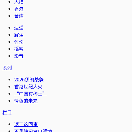
大陆
香港
台湾
速递
解读
评论
播客
影音
系列
2026伊朗战争
香港世纪大火
“中国有稀土”
情色的未来
栏目
返工这回事
不重磅记者自留地