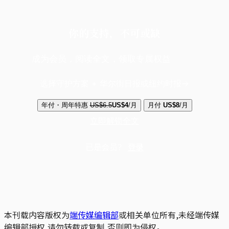
你的支持，不可或缺
成为会员，阅读全文，领取专属权益
选择守护方案 + 华尔街日报或纽约时报
年付・周年特惠
US$6.5
US$4
/月
月付
US$8
/月
立即解锁全文
已是会员？
登录
本刊载内容版权为
端传媒编辑部
或相关单位所有,未经端传媒
编辑部授权,请勿转载或复制,否则即为侵权。