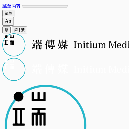
跳至内容
菜单
繁
简
|
繁