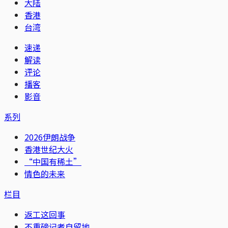
大陆
香港
台湾
速递
解读
评论
播客
影音
系列
2026伊朗战争
香港世纪大火
“中国有稀土”
情色的未来
栏目
返工这回事
不重磅记者自留地