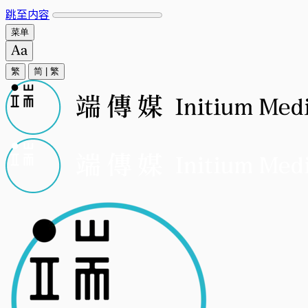
跳至内容
菜单
繁
简
|
繁