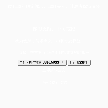
端11周年限定优惠，1周1美元，让思考保持清爽
你的支持，不可或缺
成为会员，阅读全文，领取专属权益
选择守护方案 + 华尔街日报或纽约时报
年付・周年特惠
US$6.5
US$4
/月
月付
US$8
/月
立即解锁全文
已是会员？
登录