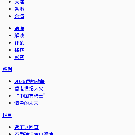
大陆
香港
台湾
速递
解读
评论
播客
影音
系列
2026伊朗战争
香港世纪大火
“中国有稀土”
情色的未来
栏目
返工这回事
不重磅记者自留地