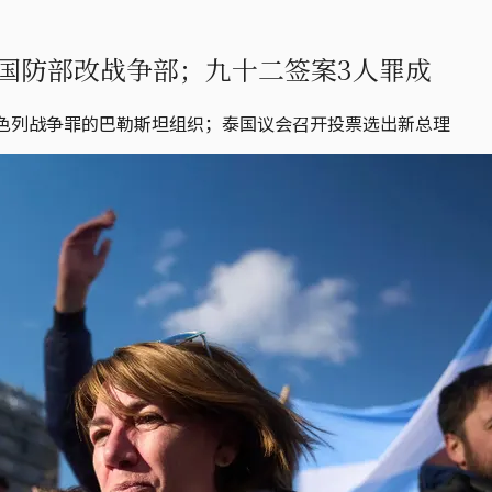
国防部改战争部；九十二签案3人罪成
以色列战争罪的巴勒斯坦组织；泰国议会召开投票选出新总理