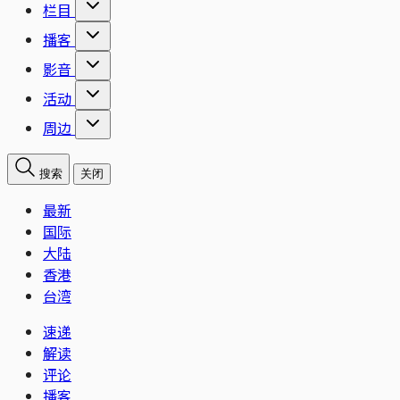
栏目
播客
影音
活动
周边
搜索
关闭
最新
国际
大陆
香港
台湾
速递
解读
评论
播客