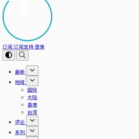
订阅
订阅支持
登录
最新
地域
国际
大陆
香港
台湾
评论
系列