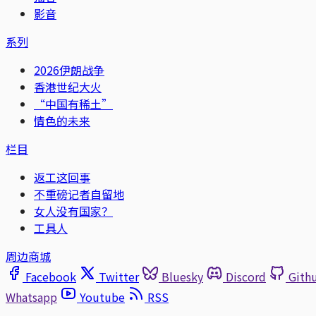
影音
系列
2026伊朗战争
香港世纪大火
“中国有稀土”
情色的未来
栏目
返工这回事
不重磅记者自留地
女人没有国家？
工具人
周边商城
Facebook
Twitter
Bluesky
Discord
Gith
Whatsapp
Youtube
RSS