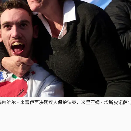
总统哈维尔·米雷伊否决残疾人保护法案，米里亚姆·埃斯皮诺萨与儿