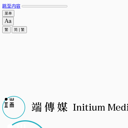
跳至内容
菜单
繁
简
|
繁