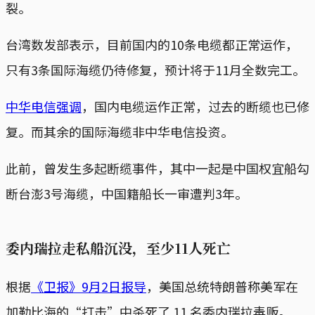
裂。
台湾数发部表示，目前国内的10条电缆都正常运作，
只有3条国际海缆仍待修复，预计将于11月全数完工。
中华电信强调
，国内电缆运作正常，过去的断缆也已修
复。而其余的国际海缆非中华电信投资。
此前，曾发生多起断缆事件，其中一起是中国权宜船勾
断台澎3号海缆，中国籍船长一审遭判3年。
委内瑞拉走私船沉没，至少11人死亡
根据
《卫报》9月2日报导
，美国总统特朗普称美军在
加勒比海的“打击”中杀死了 11 名委内瑞拉毒贩。