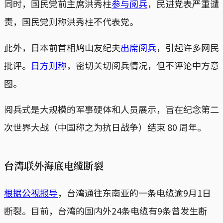
同时，国民党前主席洪秀柱
参与阅兵
，民进党表严重谴
责，国民党则称洪秀柱不代表党。
此外，日本前首相鸠山友纪夫
出席阅兵
，引起许多网民
批评。
日方则称
，密切关切阅兵情况，但不评论中方意
图。
阅兵式是大规模的军事硬体和人员展示，旨在纪念第二
次世界大战（中国称之为抗日战争）结束 80 周年。
台湾联外海底电缆断裂
根据公视报导
，台湾通往东南亚的一条电缆逾9月1日
断裂。目前，台湾的国内外24条电缆有9条曾发生断