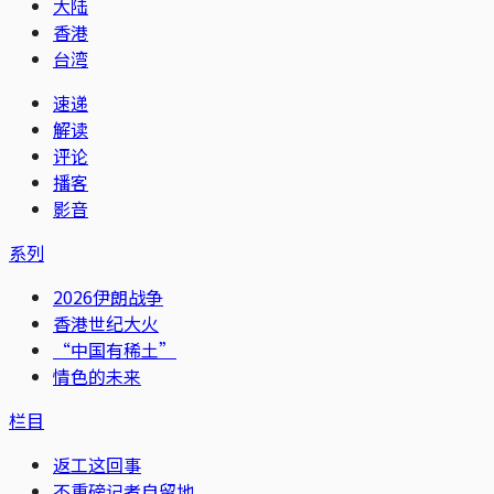
大陆
香港
台湾
速递
解读
评论
播客
影音
系列
2026伊朗战争
香港世纪大火
“中国有稀土”
情色的未来
栏目
返工这回事
不重磅记者自留地