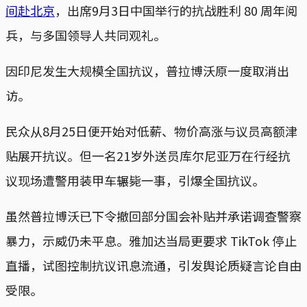
间赴北京
，出席9月3日中国举行的抗战胜利 80 周年阅
兵，与多国领导人共同观礼。
因印尼发生大规模全国抗议，普拉博沃原一度取消出
访。
民众从8月25日便开始对低薪、物价高涨与议员高额津
贴展开抗议。但一名21岁外送员库尔尼亚万在行经抗
议现场遭警用装甲车辗毙一事，引爆全国抗议。
虽然普拉博沃已下令撤回部分国会补贴并承诺调查警察
暴力，示威仍未平息。雅加达当局更要求 TikTok 停止
直播，试图控制抗议讯息流通，引发舆论质疑言论自由
受限。