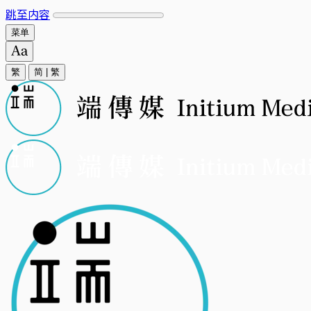
跳至内容
菜单
繁
简
|
繁