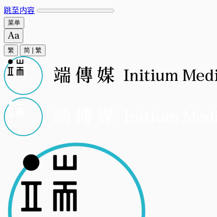
跳至内容
菜单
繁
简
|
繁