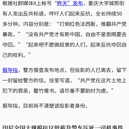
根据社群媒体X上帐号“
昨天”发布
，重庆大学城熙街
有人发出反共标语，呼吁人们起来反抗，全长持续50
多分钟。内容分别是：“打倒红色法西斯，推翻共产党
暴政。”“没有共产党才有新中国，自由不是恩赐要去
夺回。”“起来吧不愿做奴隶的人们，起来反抗夺回自
己的权利。”
报导指
，警方搜查发布地点，但投影的人已离去，留下
一封留给警方的信。信里写道，“共产党在这片土地上
犯下的罪恶，罄竹难书。请尽量不要助纣为虐。”
报导指，目前尚不清楚该投影者身份。
印尼全国大规模抗议低薪及警车压死一司机事件