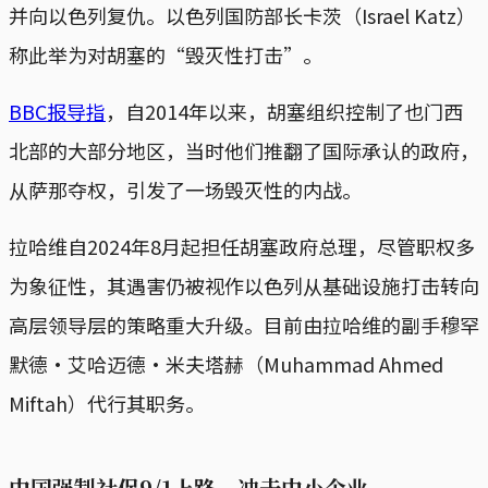
并向以色列复仇。以色列国防部长卡茨（Israel Katz）
称此举为对胡塞的“毁灭性打击”。
BBC报导指
，自2014年以来，胡塞组织控制了也门西
北部的大部分地区，当时他们推翻了国际承认的政府，
从萨那夺权，引发了一场毁灭性的内战。
拉哈维自2024年8月起担任胡塞政府总理，尽管职权多
为象征性，其遇害仍被视作以色列从基础设施打击转向
高层领导层的策略重大升级。目前由拉哈维的副手穆罕
默德·艾哈迈德·米夫塔赫（Muhammad Ahmed
Miftah）代行其职务。
中国强制社保9/1上路，冲击中小企业