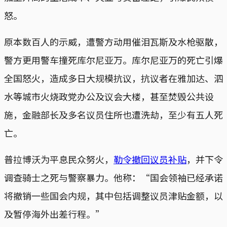
怒。
原本数百人的示威，遭警方动用催泪瓦斯及水枪驱散，
警方更用警车撞死库尔尼亚万。库尔尼亚万的死亡引爆
全国怒火，造成多日大规模抗议，抗议者在雅加达、泗
水等城市火烧政党办公及议会大楼，甚至焚毁公共设
施，金融部长及多名议员住所也遭洗劫，至少有五人死
亡。
普拉博沃为平息民众努火，
勒令撤回议员补贴
，并下令
调查骑士之死与警察暴力。他称：“国会领袖已经承诺
将撤销一些国会内规，其中包括调整议员津贴金额，以
及暂停海外出差行程。”