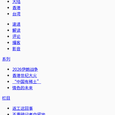
大陆
香港
台湾
速递
解读
评论
播客
影音
系列
2026伊朗战争
香港世纪大火
“中国有稀土”
情色的未来
栏目
返工这回事
不重磅记者自留地