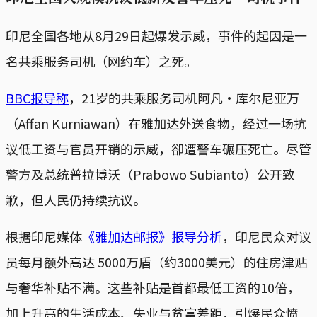
印尼全国各地从8月29日起爆发示威，事件的起因是一
名共乘服务司机（网约车）之死。
BBC报导称
，21岁的共乘服务司机阿凡·库尔尼亚万
（Affan Kurniawan）在雅加达外送食物，经过一场抗
议低工资与官员开销的示威，卻遭警车碾压死亡。尽管
警方及总统普拉博沃（Prabowo Subianto）公开致
歉，但人民仍持续抗议。
根据印尼媒体
《雅加达邮报》报导分析
，印尼民众对议
员每月额外高达 5000万盾（约3000美元）的住房津贴
与奢华补贴不满。这些补贴是首都最低工资的10倍，
加上升高的生活成本、失业与贫富差距，引爆民众愤