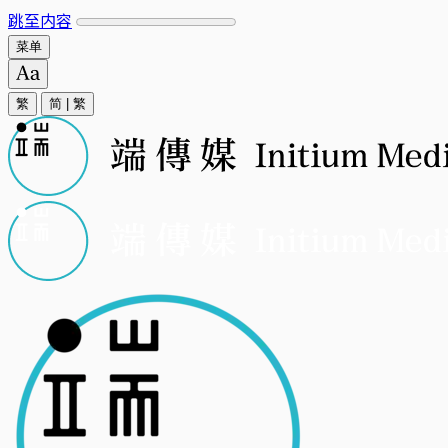
跳至内容
菜单
繁
简
|
繁