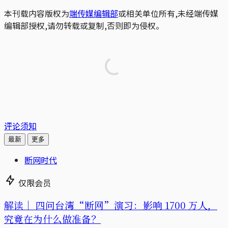
本刊载内容版权为
端传媒编辑部
或相关单位所有,未经端传媒
编辑部授权,请勿转载或复制,否则即为侵权。
评论须知
最新
更多
断网时代
仅限会员
解读｜
四问台湾“断网”演习：影响 1700 万人，
究竟在为什么做准备？