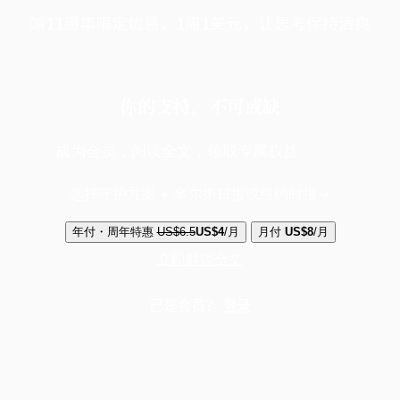
端11周年限定优惠，1周1美元，让思考保持清爽
你的支持，不可或缺
成为会员，阅读全文，领取专属权益
选择守护方案 + 华尔街日报或纽约时报
年付・周年特惠
US$6.5
US$4
/月
月付
US$8
/月
立即解锁全文
已是会员？
登录