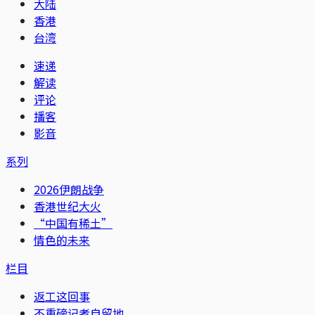
大陆
香港
台湾
速递
解读
评论
播客
影音
系列
2026伊朗战争
香港世纪大火
“中国有稀土”
情色的未来
栏目
返工这回事
不重磅记者自留地