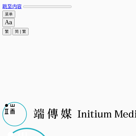
跳至内容
菜单
繁
简
|
繁