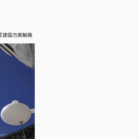
亚建国方案触礁