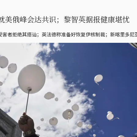
就美俄峰会达共识；黎智英据报健康堪忧
受害者拒绝其搭讪；英法德称准备好恢复伊核制裁；新喀里多尼