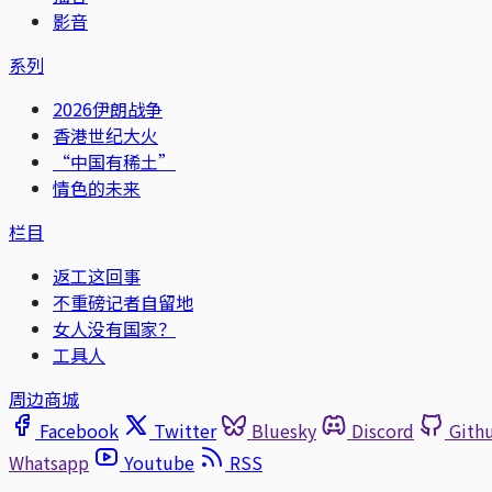
影音
系列
2026伊朗战争
香港世纪大火
“中国有稀土”
情色的未来
栏目
返工这回事
不重磅记者自留地
女人没有国家？
工具人
周边商城
Facebook
Twitter
Bluesky
Discord
Gith
Whatsapp
Youtube
RSS