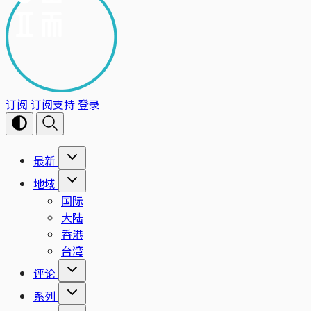
订阅
订阅支持
登录
最新
地域
国际
大陆
香港
台湾
评论
系列