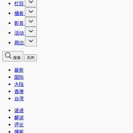
栏目
播客
影音
活动
周边
搜索
关闭
最新
国际
大陆
香港
台湾
速递
解读
评论
播客