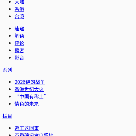
大陆
香港
台湾
速递
解读
评论
播客
影音
系列
2026伊朗战争
香港世纪大火
“中国有稀土”
情色的未来
栏目
返工这回事
不重磅记者自留地