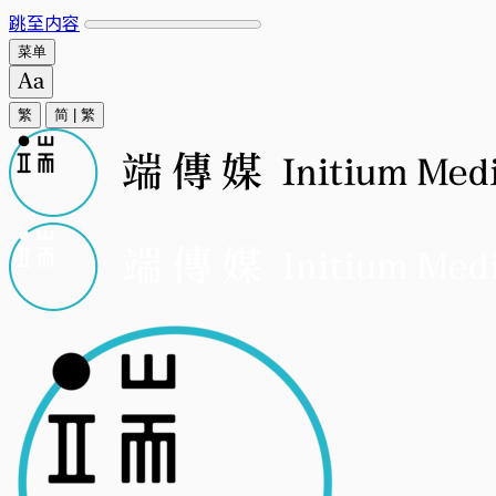
跳至内容
菜单
繁
简
|
繁