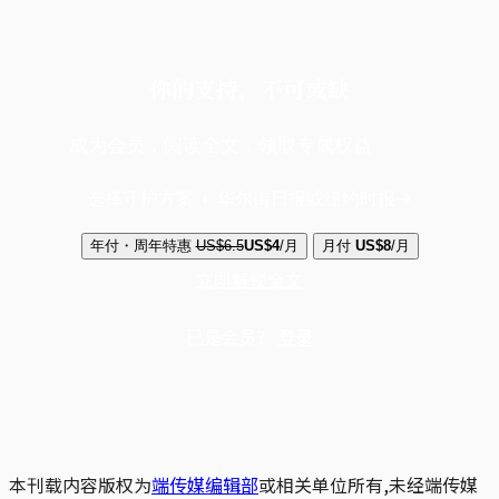
你的支持，不可或缺
成为会员，阅读全文，领取专属权益
选择守护方案 + 华尔街日报或纽约时报
年付・周年特惠
US$6.5
US$4
/月
月付
US$8
/月
立即解锁全文
已是会员？
登录
本刊载内容版权为
端传媒编辑部
或相关单位所有,未经端传媒