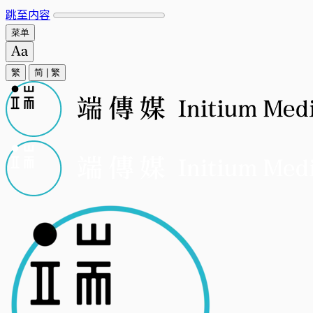
跳至内容
菜单
繁
简
|
繁