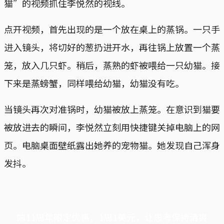
猫”的视频抓住李悦然的视线。
点开视频，首先出现的是一个放在桌上的蒸锅。一只手
进入镜头，将切好的葱扔进开水，再往锅上放置一个蒸
笼，放入几只虾。稍后，蒸熟的虾被喂给一只幼猫。接
下来是蒸螃蟹，同样喂给幼猫，幼猫没有吃。
当镜头再次对准锅时，幼猫被放上蒸笼。在意识到猫要
被放进去的瞬间，李悦然立刻用快捷键关掉电脑上的网
页。电脑桌面壁纸露出她养的宠物猫。她发现自己浑身
发抖。
端11周年限定优惠，1周1美元，让思考保持清爽