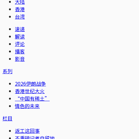
大陆
香港
台湾
速递
解读
评论
播客
影音
系列
2026伊朗战争
香港世纪大火
“中国有稀土”
情色的未来
栏目
返工这回事
不重磅记者自留地