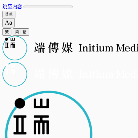
跳至内容
菜单
繁
简
|
繁