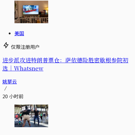
美国
仅限注册用户
进步派攻进特朗普票仓：萨依德险胜密歇根参院初
选｜Whatsnew
姚拏云
20 小时前