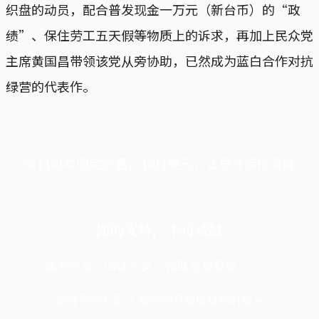
织盘的动员，配合普发现金一万元（新台币）的“政
绩”、保住劳工五天假等物质上的诉求，再加上民众党
主席黄国昌带领该党从旁协助，已然成为蓝白合作对抗
绿营的代表作。
端11周年限定优惠，1周1美元，让思考保持清爽
你的支持，不可或缺
成为会员，阅读全文，领取专属权益
选择守护方案 + 华尔街日报或纽约时报