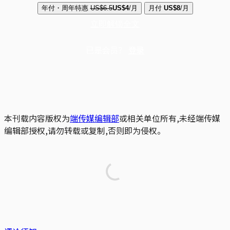
年付・周年特惠
US$6.5
US$4
/月
月付
US$8
/月
立即解锁全文
已是会员？
登录
本刊载内容版权为
端传媒编辑部
或相关单位所有,未经端传媒
编辑部授权,请勿转载或复制,否则即为侵权。