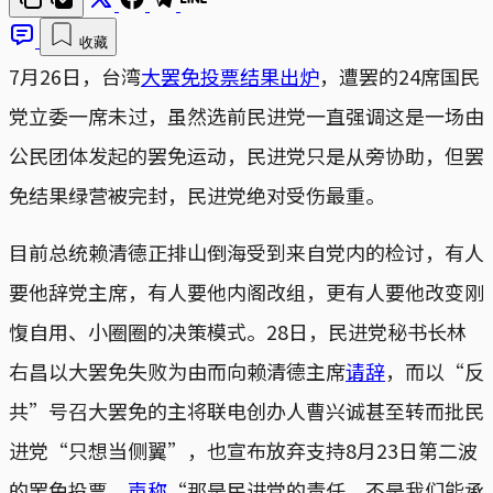
收藏
7月26日，台湾
大罢免投票结果出炉
，遭罢的24席国民
党立委一席未过，虽然选前民进党一直强调这是一场由
公民团体发起的罢免运动，民进党只是从旁协助，但罢
免结果绿营被完封，民进党绝对受伤最重。
目前总统赖清德正排山倒海受到来自党内的检讨，有人
要他辞党主席，有人要他内阁改组，更有人要他改变刚
愎自用、小圈圈的决策模式。28日，民进党秘书长林
右昌以大罢免失败为由而向赖清德主席
请辞
，而以“反
共”号召大罢免的主将联电创办人曹兴诚甚至转而批民
进党“只想当侧翼”，也宣布放弃支持8月23日第二波
的罢免投票，
声称
“那是民进党的责任，不是我们能承