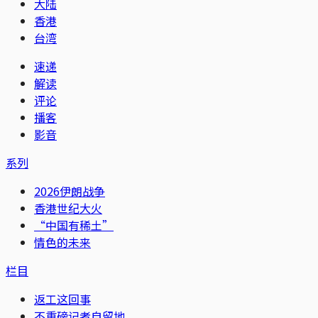
大陆
香港
台湾
速递
解读
评论
播客
影音
系列
2026伊朗战争
香港世纪大火
“中国有稀土”
情色的未来
栏目
返工这回事
不重磅记者自留地