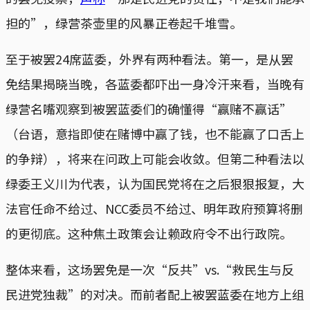
担的”，绿营茶壶里的风暴正卷起千堆雪。
至于被罢24席蓝委，外界有两种看法。第一，是从罢
免结果揭晓当晚，各蓝委都吓出一身冷汗来看，当晚有
绿营名嘴观察到被罢蓝委们的确懂得“赢赌不赢话”
（台语，意指即使在赌博中赢了钱，也不能赢了口舌上
的争辩），将来在问政上可能会收敛。但第二种看法以
绿委王义川为代表，认为国民党将在之后狠狠报复，大
法官任命不给过、NCC委员不给过、明年政府预算将删
的更彻底。这种焦土政策会让赖政府令不出行政院。
整体来看，这场罢免是一次“反共”vs.“救民生与反
民进党独裁”的对决。而前者配上被罢蓝委在地方上组