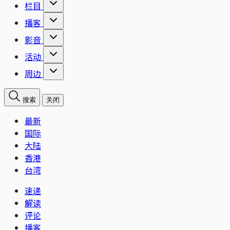
栏目
播客
影音
活动
周边
搜索
关闭
最新
国际
大陆
香港
台湾
速递
解读
评论
播客