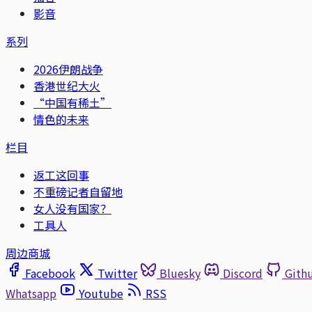
影音
系列
2026伊朗战争
香港世纪大火
“中国有稀土”
情色的未来
栏目
返工这回事
不重磅记者自留地
女人没有国家？
工具人
周边商城
Facebook
Twitter
Bluesky
Discord
Gith
Whatsapp
Youtube
RSS