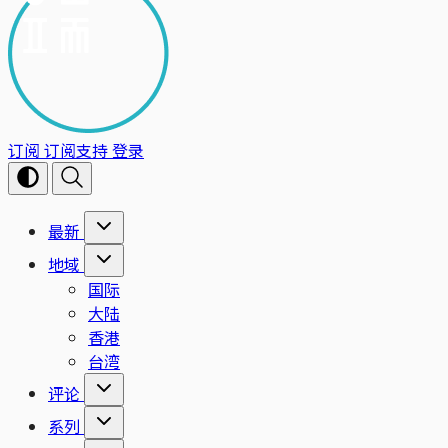
订阅
订阅支持
登录
最新
地域
国际
大陆
香港
台湾
评论
系列