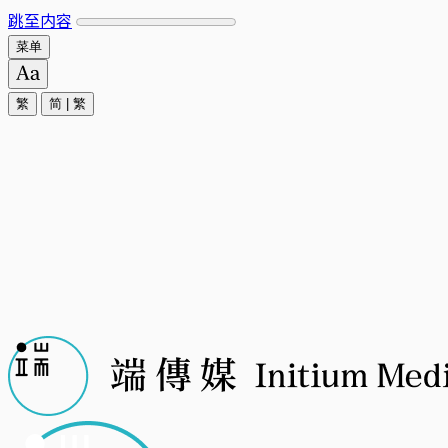
跳至内容
菜单
繁
简
|
繁