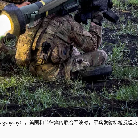
gsaysay），美国和菲律宾的联合军演时，军兵发射标枪反坦克武器系统。摄