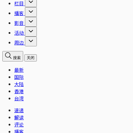
栏目
播客
影音
活动
周边
搜索
关闭
最新
国际
大陆
香港
台湾
速递
解读
评论
播客