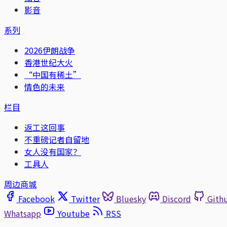
影音
系列
2026伊朗战争
香港世纪大火
“中国有稀土”
情色的未来
栏目
返工这回事
不重磅记者自留地
女人没有国家？
工具人
周边商城
Facebook
Twitter
Bluesky
Discord
Gith
Whatsapp
Youtube
RSS