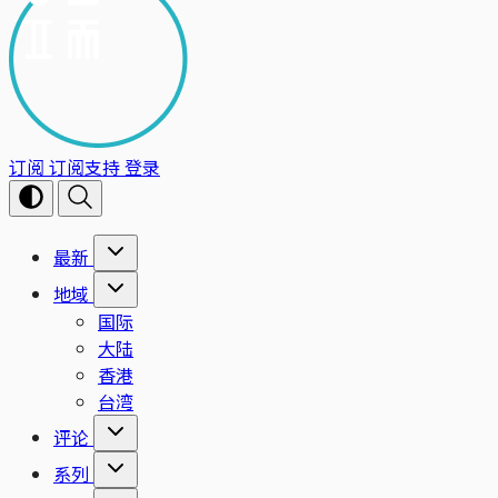
订阅
订阅支持
登录
最新
地域
国际
大陆
香港
台湾
评论
系列