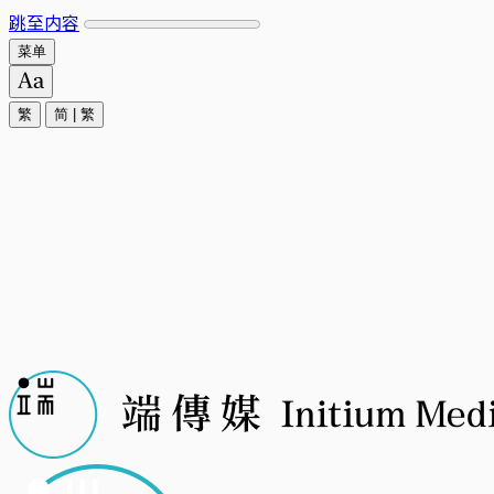
跳至内容
菜单
繁
简
|
繁