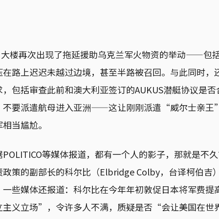
五角大楼再次出现了拖延援助乌克兰军火物资的举动——包
压在路上迟迟未越过边境，甚至半路被召回。与此同时，
，包括审查此前和澳大利亚签订的AUKUS潜艇协议是
，不要派遣航母进入亚洲——这让刚刚派遣“威尔士亲王
军相当尴尬。
POLITICO等媒体报道，都有一个人的影子，那就是不
策的副部长的科尔比（Elbridge Colby，台译柯伯
。一些媒体还报道：科尔比在今年年初敦促日本将军费提高
立主义立场”，令许多人不满，质疑是否“会让美国在世