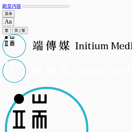
跳至内容
菜单
繁
简
|
繁