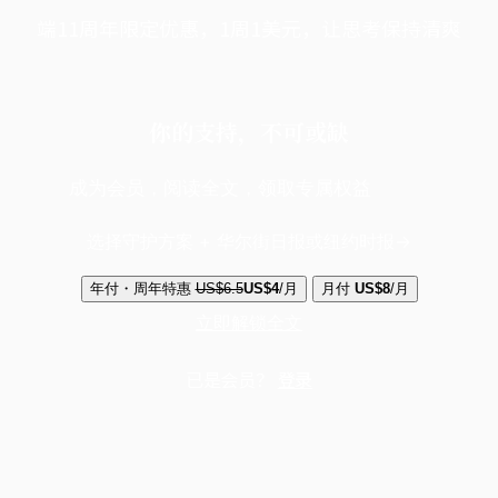
端11周年限定优惠，1周1美元，让思考保持清爽
你的支持，不可或缺
成为会员，阅读全文，领取专属权益
选择守护方案 + 华尔街日报或纽约时报
年付・周年特惠
US$6.5
US$4
/月
月付
US$8
/月
立即解锁全文
已是会员？
登录