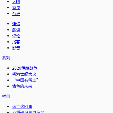
大陆
香港
台湾
速递
解读
评论
播客
影音
系列
2026伊朗战争
香港世纪大火
“中国有稀土”
情色的未来
栏目
返工这回事
不重磅记者自留地